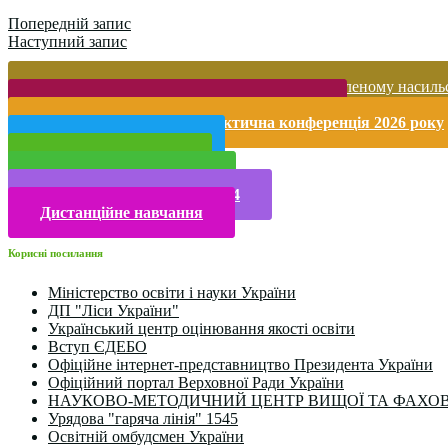
Попередній запис
Наступний запис
Запобігання домашньому та гендерно-зумовленому насиль
Безпека життєдіяльності і охорона праці
Міжнародна науково-практична конференція 2026 року
Публічна інформація
Прийом у 2025 році
Електронна бібліотека
Конкурси та олімпіади 2024
Дистанційне навчання
Корисні посилання
Міністерство освіти і науки України
ДП "Ліси України"
Український центр оцінювання якості освіти
Вступ ЄДЕБО
Офіційне інтернет-представництво Президента України
Офіційний портал Верховної Ради України
НАУКОВО-МЕТОДИЧНИЙ ЦЕНТР ВИЩОЇ ТА ФАХОВ
Урядова "гаряча лінія" 1545
Освітній омбудсмен України