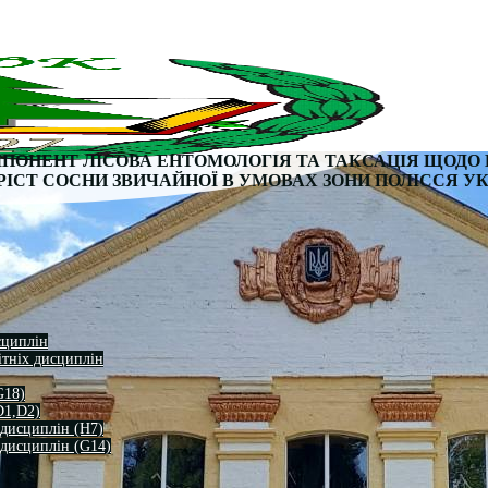
МПОНЕНТ ЛІСОВА ЕНТОМОЛОГІЯ ТА ТАКСАЦІЯ
ЩОДО 
РІСТ СОСНИ ЗВИЧАЙНОЇ
В УМОВАХ ЗОНИ ПОЛІССЯ У
сциплін
ітніх дисциплін
G18)
D1,D2)
 дисциплін (H7)
 дисциплін (G14)