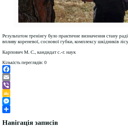
Результатом тренінгу було практичне визначення стану раді
впливу кореневої, соснової губки, комплексу шкідників лісу
Карпович М. С., кандидат с.-г. наук
Кількість переглядів:
0
Facebook
Email
Viber
Google
Classroom
Messenger
Поділитися
Навігація записів