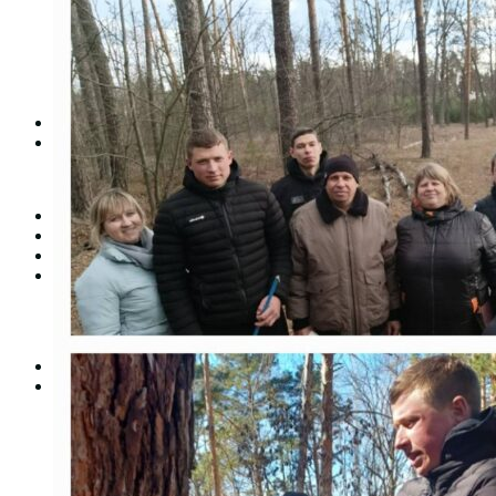
Студентська рада
Документація. Карантин
Документація. Воєнний стан
Центр кар’єри та працевлаштування
Центр дуальної освіти
Неформальна та інформальна освіта
Вступникам
Міжнародне співробітництво
Міжнародне співробітництво для викладачів
Міжнародне співробітництво для студентів
Угоди та договори
Вісник
Контакти
Публічність
Кваліфікаційний центр МФК
Нормативно-правова база
Форма заяви здобувача
Перелік професій
Професійні стандарти
Майстри сервісних центрів
Про формальну, неформальну та інформальну освіту