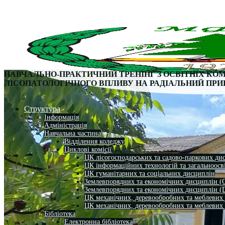
НАВЧАЛЬНО-ПРАКТИЧНИЙ ТРЕНІНГ
З ОСВІТНІХ КО
ЛІСОПАТОЛОГІЧНОГО
ВПЛИВУ НА РАДІАЛЬНИЙ ПРИ
Структура
Інформація
Адміністрація
Навчальна частина
Відділення коледжу
Циклові комісії
ЦК лісогосподарських та садово-паркових ди
ЦК інформаційних технологій та загальноосв
ЦК гуманітарних та соціальних дисциплін
Землевпорядних та економічних дисциплін (
Землевпорядних та економічних дисциплін (
ЦК механічних, деревообробних та меблевих
ЦК механічних, деревообробних та меблевих
Бібліотека
Електронна бібліотека