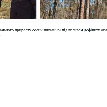
ального приросту сосни звичайної під впливом дефіциту опад
.