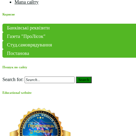
Мапа сайту
Корисне
Банківські реквізити
Газета "ПроЛісок"
Студ.самоврядування
Постанова
Пошук по сайту
Search for:
Search
Educational website