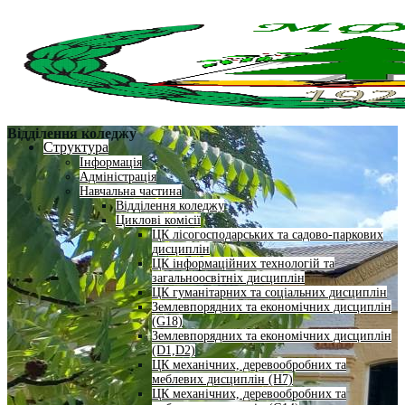
Відділення коледжу
Структура
Інформація
Адміністрація
Навчальна частина
Відділення коледжу
Циклові комісії
ЦК лісогосподарських та садово-паркових
дисциплін
ЦК інформаційних технологій та
загальноосвітніх дисциплін
ЦК гуманітарних та соціальних дисциплін
Землевпорядних та економічних дисциплін
(G18)
Землевпорядних та економічних дисциплін
(D1,D2)
ЦК механічних, деревообробних та
меблевих дисциплін (H7)
ЦК механічних, деревообробних та