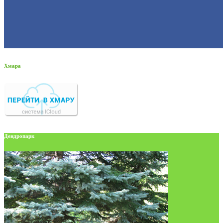
Хмара
Дендропарк