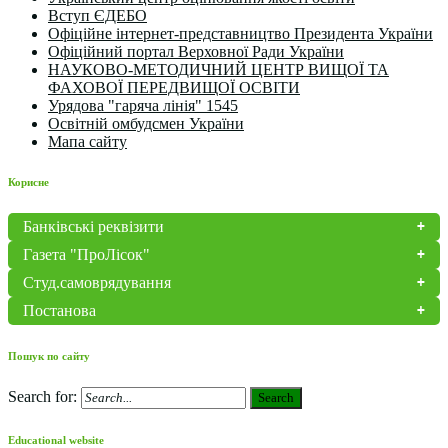
Вступ ЄДЕБО
Офіційне інтернет-представництво Президента України
Офіційний портал Верховної Ради України
НАУКОВО-МЕТОДИЧНИЙ ЦЕНТР ВИЩОЇ ТА
ФАХОВОЇ ПЕРЕДВИЩОЇ ОСВІТИ
Урядова "гаряча лінія" 1545
Освітній омбудсмен України
Мапа сайту
Корисне
Банківські реквізити
Газета "ПроЛісок"
Студ.самоврядування
Постанова
Пошук по сайту
Search for:
Search
Educational website