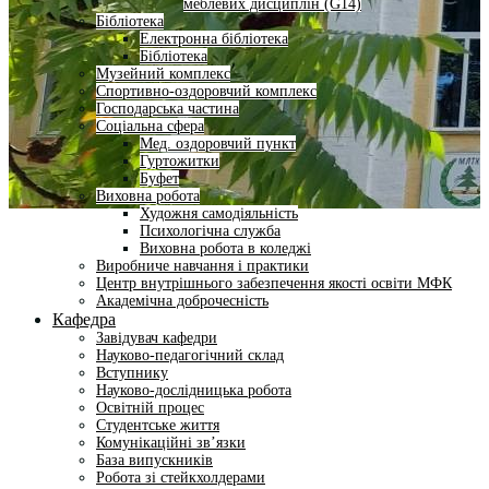
меблевих дисциплін (G14)
Бібліотека
Електронна бібліотека
Бібліотека
Музейний комплекс
Спортивно-оздоровчий комплекс
Господарська частина
Соціальна сфера
Мед. оздоровчий пункт
Гуртожитки
Буфет
Виховна робота
Художня самодіяльність
Психологічна служба
Виховна робота в коледжі
Виробниче навчання і практики
Центр внутрішнього забезпечення якості освіти МФК
Академічна доброчесність
Кафедра
Завідувач кафедри
Науково-педагогічний склад
Вступнику
Науково-дослідницька робота
Освітній процес
Студентське життя
Комунікаційні зв’язки
База випускників
Робота зі стейкхолдерами