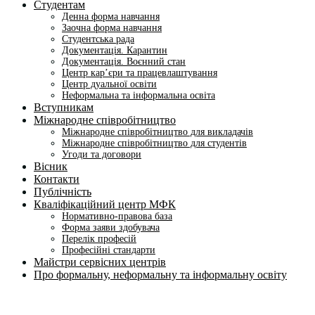
Студентам
Денна форма навчання
Заочна форма навчання
Студентська рада
Документація. Карантин
Документація. Воєнний стан
Центр кар’єри та працевлаштування
Центр дуальної освіти
Неформальна та інформальна освіта
Вступникам
Міжнародне співробітництво
Міжнародне співробітництво для викладачів
Міжнародне співробітництво для студентів
Угоди та договори
Вісник
Контакти
Публічність
Кваліфікаційний центр МФК
Нормативно-правова база
Форма заяви здобувача
Перелік професій
Професійні стандарти
Майстри сервісних центрів
Про формальну, неформальну та інформальну освіту