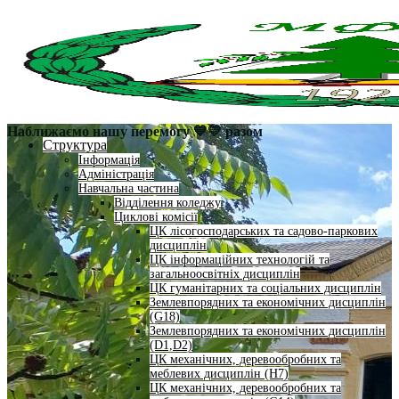
Наближаємо нашу перемогу 💙💛 разом
Структура
Інформація
Адміністрація
Навчальна частина
Відділення коледжу
Циклові комісії
ЦК лісогосподарських та садово-паркових
дисциплін
ЦК інформаційних технологій та
загальноосвітніх дисциплін
ЦК гуманітарних та соціальних дисциплін
Землевпорядних та економічних дисциплін
(G18)
Землевпорядних та економічних дисциплін
(D1,D2)
ЦК механічних, деревообробних та
меблевих дисциплін (H7)
ЦК механічних, деревообробних та