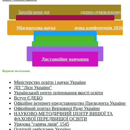
Запобігання домашньому та гендерно-зумовленому
насильству
Безпека життєдіяльності і охорона праці
Міжнародна науково-практична конференція 2026
року
Публічна інформація
Прийом у 2025 році
Електронна бібліотека
Конкурси та олімпіади 2024
Дистанційне навчання
Корисні посилання
Міністерство освіти і науки України
ДП "Ліси України"
Український центр оцінювання якості освіти
Вступ ЄДЕБО
Офіційне інтернет-представництво Президента України
Офіційний портал Верховної Ради України
НАУКОВО-МЕТОДИЧНИЙ ЦЕНТР ВИЩОЇ ТА
ФАХОВОЇ ПЕРЕДВИЩОЇ ОСВІТИ
Урядова "гаряча лінія" 1545
Освітній омбудсмен України