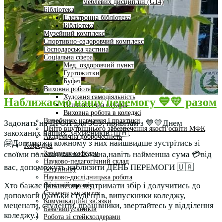
меблевих дисциплін (G14)
Бібліотека
Електронна бібліотека
Бібліотека
Музейний комплекс
Спортивно-оздоровчий комплекс
Господарська частина
Соціальна сфера
Мед. оздоровчий пункт
Гуртожитки
Буфет
Виховна робота
Художня самодіяльність
Наближаємо нашу перемогу 💙💛 разом
Психологічна служба
Виховна робота в коледжі
Виробниче навчання і практики
Задонать на ДРОН для ЗСУ, привітай з 💙💛Днем
Центр внутрішнього забезпечення якості освіти МФК
закоханих наших Захисників 🇺🇦.
Академічна доброчесність
🤗Допоможи кожному з них найшвидше зустрітись зі
Кафедра
Завідувач кафедри
своїми половинками. Кожна,навіть найменша сума 💳від
Науково-педагогічний склад
вас, допоможуть наблизити ДЕНЬ ПЕРЕМОГИ 🇺🇦
Вступнику
Науково-дослідницька робота
Хто бажає фінансово підтримати збір і долучитись до
Освітній процес
Студентське життя
допомоги (батьки студентів, випускники коледжу,
Комунікаційні зв’язки
меценати, студенти, працівники, звертайтесь у відділення
База випускників
коледжу.)
Робота зі стейкхолдерами