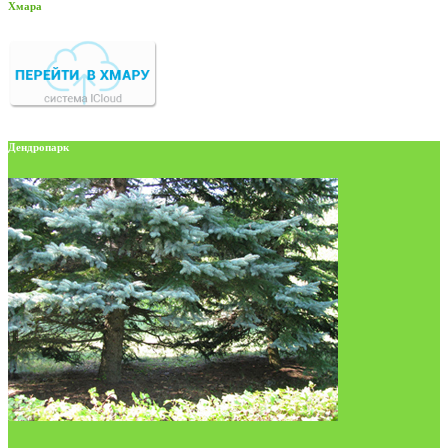
Хмара
Дендропарк