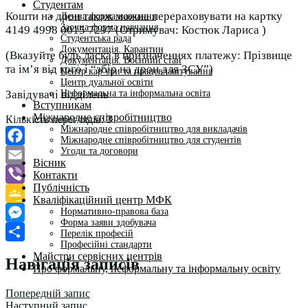
Студентам
Кошти на дрон також можна перераховувати на картку
Денна форма навчання
Заочна форма навчання
4149 4998 0015 7297 (Отримувач: Костюк Лариса )
Студентська рада
Документація. Карантин
(Вказуйте будь ласка в призначеннях платежу: Прізвище
Документація. Воєнний стан
та ім’я від кого і “збір на дрон для ЗСУ”)
Центр кар’єри та працевлаштування
Центр дуальної освіти
Неформальна та інформальна освіта
Завідувачі відділень
Вступникам
Міжнародне співробітництво
Кількість переглядів:
3
Міжнародне співробітництво для викладачів
Міжнародне співробітництво для студентів
Угоди та договори
Facebook
Вісник
Email
Контакти
Публічність
Viber
Кваліфікаційний центр МФК
Нормативно-правова база
Google
Форма заяви здобувача
Classroom
Messenger
Перелік професій
Професійні стандарти
Поділитися
Майстри сервісних центрів
Навігація записів
Про формальну, неформальну та інформальну освіту
Попередній запис
Наступний запис