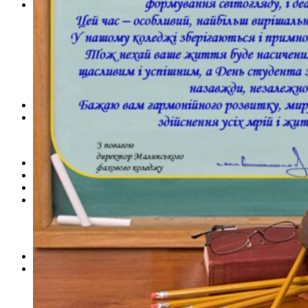
Студентам
Денна форма навчання
Заочна форма навчання
Студентська рада
Документація. Карантин
Документація. Воєнний стан
Центр кар’єри та працевлаштування
Центр дуальної освіти
Неформальна та інформальна освіта
Вступникам
Міжнародне співробітництво
Міжнародне співробітництво для викладачів
Міжнародне співробітництво для студентів
Угоди та договори
Вісник
Контакти
Публічність
Кваліфікаційний центр МФК
Нормативно-правова база
Форма заяви здобувача
Перелік професій
Професійні стандарти
Майстри сервісних центрів
Про формальну, неформальну та інформальну освіту