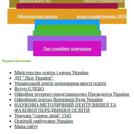
Запобігання домашньому та гендерно-зумовленому
насильству
Безпека життєдіяльності і охорона праці
Міжнародна науково-практична конференція 2026
року
Публічна інформація
Прийом у 2025 році
Електронна бібліотека
Конкурси та олімпіади 2024
Дистанційне навчання
Корисні посилання
Міністерство освіти і науки України
ДП "Ліси України"
Український центр оцінювання якості освіти
Вступ ЄДЕБО
Офіційне інтернет-представництво Президента України
Офіційний портал Верховної Ради України
НАУКОВО-МЕТОДИЧНИЙ ЦЕНТР ВИЩОЇ ТА
ФАХОВОЇ ПЕРЕДВИЩОЇ ОСВІТИ
Урядова "гаряча лінія" 1545
Освітній омбудсмен України
Мапа сайту