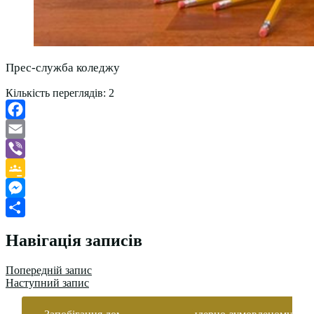
Прес-служба коледжу
Кількість переглядів:
2
Facebook
Email
Viber
Google
Classroom
Messenger
Поділитися
Навігація записів
Попередній запис
Наступний запис