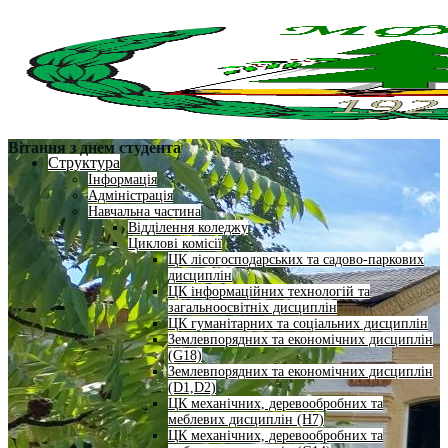
Вітання з днем студента
Структура
Інформація
Адміністрація
Навчальна частина
Відділення коледжу
Циклові комісії
ЦК лісогосподарських та садово-паркових
дисциплін
ЦК інформаційних технологій та
загальноосвітніх дисциплін
ЦК гуманітарних та соціальних дисциплін
Землевпорядних та економічних дисциплін
(G18)
Землевпорядних та економічних дисциплін
(D1,D2)
ЦК механічних, деревообробних та
меблевих дисциплін (H7)
ЦК механічних, деревообробних та