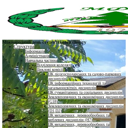
Міжнародний день студентського спорту
Структура
Інформація
Адміністрація
Навчальна частина
Відділення коледжу
Циклові комісії
ЦК лісогосподарських та садово-паркових
дисциплін
ЦК інформаційних технологій та
загальноосвітніх дисциплін
ЦК гуманітарних та соціальних дисциплін
Землевпорядних та економічних дисциплін
(G18)
Землевпорядних та економічних дисциплін
(D1,D2)
ЦК механічних, деревообробних та
меблевих дисциплін (H7)
ЦК механічних, деревообробних та