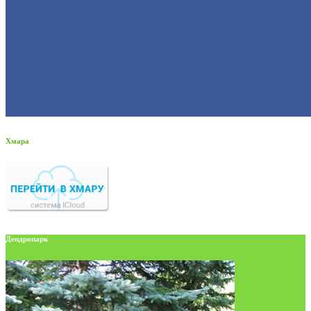
Хмара
Дендропарк