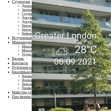
Студентам
Денна форма навчання
Заочна форма навчання
Студентська рада
Документація. Карантин
Документація. Воєнний стан
Центр кар’єри та працевлаштування
Центр дуальної освіти
Неформальна та інформальна освіта
Вступникам
Міжнародне співробітництво
Міжнародне співробітництво для викладачів
Міжнародне співробітництво для студентів
Угоди та договори
Вісник
Контакти
Публічність
Кваліфікаційний центр МФК
Нормативно-правова база
Форма заяви здобувача
Перелік професій
Професійні стандарти
Майстри сервісних центрів
Про формальну, неформальну та інформальну освіту