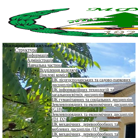
Міжнародне стажування
Структура
Інформація
Адміністрація
Навчальна частина
Відділення коледжу
Циклові комісії
ЦК лісогосподарських та садово-паркових
дисциплін
ЦК інформаційних технологій та
загальноосвітніх дисциплін
ЦК гуманітарних та соціальних дисциплін
Землевпорядних та економічних дисциплін
(G18)
Землевпорядних та економічних дисциплін
(D1,D2)
ЦК механічних, деревообробних та
меблевих дисциплін (H7)
ЦК механічних, деревообробних та