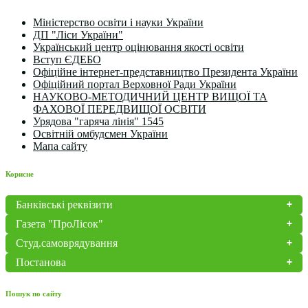
Міністерство освіти і науки України
ДП "Ліси України"
Український центр оцінювання якості освіти
Вступ ЄДЕБО
Офіційне інтернет-представництво Президента України
Офіційний портал Верховної Ради України
НАУКОВО-МЕТОДИЧНИЙ ЦЕНТР ВИЩОЇ ТА
ФАХОВОЇ ПЕРЕДВИЩОЇ ОСВІТИ
Урядова "гаряча лінія" 1545
Освітній омбудсмен України
Мапа сайту
Корисне
Банківські реквізити
Газета "ПроЛісок"
Студ.самоврядування
Постанова
Пошук по сайту