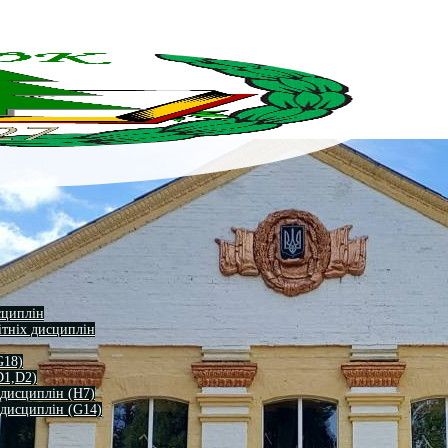
сциплін
ітніх дисциплін
G18)
D1,D2)
 дисциплін (H7)
 дисциплін (G14)