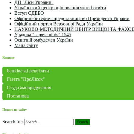
ДП "Ліси України"
Український центр оцінювання якості освіти
Вступ ЄДЕБО
Офіційне інтернет-представництво Президента України
Офіційний портал Верховної Ради України
НАУКОВО-МЕТОДИЧНИЙ ЦЕНТР ВИЩОЇ ТА ФАХОВ
Урядова "гаряча лінія" 1545
Освітній омбудсмен України
Мапа сайту
Корисне
Банківські реквізити
Газета "ПроЛісок"
Студ.самоврядування
Постанова
Пошук по сайту
Search for:
Search