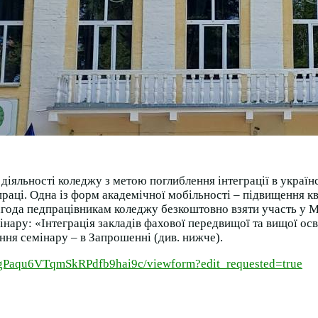
діяльності коледжу з метою поглиблення інтеграції в українс
раці. Одна із форм академічної мобільності – підвищення кв
 нагода педпрацівникам коледжу безкоштовно взяти участь у
ару: «Інтеграція закладів фахової передвищої та вищої осві
ня семінару – в Запрошенні (див. нижче).
gPaqu6VTqmSkRPdfb9hai9c/viewform?edit_requested=true