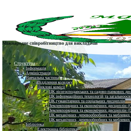
Міжнародне співробітництво для викладачів
Структура
Інформація
Адміністрація
Навчальна частина
Відділення коледжу
Циклові комісії
ЦК лісогосподарських та садово-паркових ди
ЦК інформаційних технологій та загальноосв
ЦК гуманітарних та соціальних дисциплін
Землевпорядних та економічних дисциплін (
Землевпорядних та економічних дисциплін (
ЦК механічних, деревообробних та меблевих
ЦК механічних, деревообробних та меблевих
Бібліотека
Електронна бібліотека