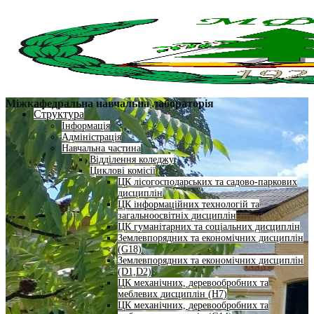
Міжкафедральна навчальна лабораторія
Структура
Інформація
Адміністрація
Навчальна частина
Відділення коледжу
Циклові комісії
ЦК лісогосподарських та садово-паркових
дисциплін
ЦК інформаційних технологій та
загальноосвітніх дисциплін
ЦК гуманітарних та соціальних дисциплін
Землевпорядних та економічних дисциплін
(G18)
Землевпорядних та економічних дисциплін
(D1,D2)
ЦК механічних, деревообробних та
меблевих дисциплін (H7)
ЦК механічних, деревообробних та