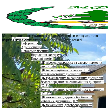
Моніторинг опитування здобувачів освіти випускового
Структура
курсу ОПП Бухгалтерський облік_compressed
Інформація
Адміністрація
Навчальна частина
Відділення коледжу
Циклові комісії
ЦК лісогосподарських та садово-паркових
дисциплін
ЦК інформаційних технологій та
загальноосвітніх дисциплін
ЦК гуманітарних та соціальних дисциплін
Землевпорядних та економічних дисциплін
(G18)
Землевпорядних та економічних дисциплін
(D1,D2)
ЦК механічних, деревообробних та
меблевих дисциплін (H7)
ЦК механічних, деревообробних та