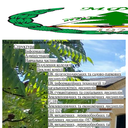
Ми вам ніколи цього не пробачимо…
Структура
Інформація
Адміністрація
Навчальна частина
Відділення коледжу
Циклові комісії
ЦК лісогосподарських та садово-паркових
дисциплін
ЦК інформаційних технологій та
загальноосвітніх дисциплін
ЦК гуманітарних та соціальних дисциплін
Землевпорядних та економічних дисциплін
(G18)
Землевпорядних та економічних дисциплін
(D1,D2)
ЦК механічних, деревообробних та
меблевих дисциплін (H7)
ЦК механічних, деревообробних та