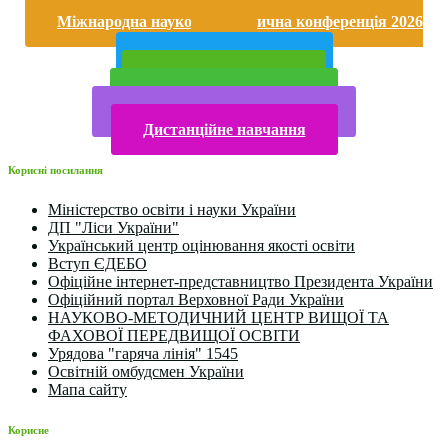
Безпека життєдіяльності і охорона праці
Міжнародна науково-практична конференція 2026
року
Публічна інформація
Прийом у 2025 році
Електронна бібліотека
Конкурси та олімпіади 2024
Дистанційне навчання
Корисні посилання
Міністерство освіти і науки України
ДП "Ліси України"
Український центр оцінювання якості освіти
Вступ ЄДЕБО
Офіційне інтернет-представництво Президента України
Офіційний портал Верховної Ради України
НАУКОВО-МЕТОДИЧНИЙ ЦЕНТР ВИЩОЇ ТА
ФАХОВОЇ ПЕРЕДВИЩОЇ ОСВІТИ
Урядова "гаряча лінія" 1545
Освітній омбудсмен України
Мапа сайту
Корисне