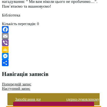
нагадування: ” Ми вам ніколи цього не пробачимо…”.
Пам`ятаємо та вшановуємо!
Бібліотека
Кількість переглядів:
0
Facebook
Email
Viber
Google
Classroom
Messenger
Поділитися
Навігація записів
Попередній запис
Наступний запис
Запобігання домашньому та гендерно-зумовленому
насильству