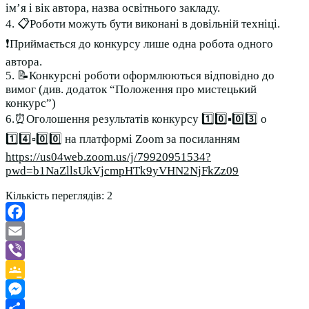
ім’я і вік автора, назва освітнього закладу.
4. 📋Роботи можуть бути виконані в довільній техніці.
❗Приймається до конкурсу лише одна робота одного
автора.
5. 📝Конкурсні роботи оформлюються відповідно до
вимог (див. додаток “Положення про мистецький
конкурс”)
6.⏰Оголошення результатів конкурсу 1️⃣0️⃣▪️0️⃣3️⃣ о
1️⃣4️⃣▫️0️⃣0️⃣ на платформі Zoom за посиланням
https://us04web.zoom.us/j/79920951534?
pwd=b1NaZllsUkVjcmpHTk9yVHN2NjFkZz09
Кількість переглядів:
2
Facebook
Email
Viber
Google
Classroom
Messenger