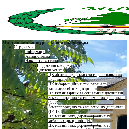
Мистецький конкурс “Заповіт нащадкам”
Структура
Інформація
Адміністрація
Навчальна частина
Відділення коледжу
Циклові комісії
ЦК лісогосподарських та садово-паркових
дисциплін
ЦК інформаційних технологій та
загальноосвітніх дисциплін
ЦК гуманітарних та соціальних дисциплін
Землевпорядних та економічних дисциплін
(G18)
Землевпорядних та економічних дисциплін
(D1,D2)
ЦК механічних, деревообробних та
меблевих дисциплін (H7)
ЦК механічних, деревообробних та