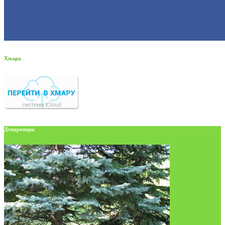
Хмара
Дендропарк