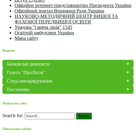
Офіційне інтернет-представництво Президента України
Офіційний портал Верховної Ради України
НАУКОВО-МЕТОДИЧНИЙ ЦЕНТР ВИЩОЇ ТА
ФАХОВОЇ ПЕРЕДВИЩОЇ ОСВІТИ
Урядова "гаряча лінія" 1545
Освітній омбудсмен України
Мапа сайту
Корисне
Банківські реквізити
Газета "ПроЛісок"
Студ.самоврядування
Постанова
Пошук по сайту
Search for:
Search
Educational website