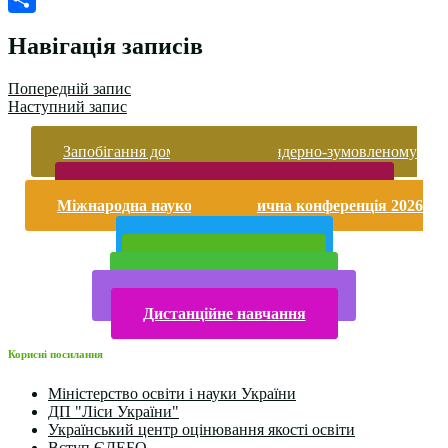
Поділитися
Навігація записів
Попередній запис
Наступний запис
Запобігання домашньому та гендерно-зумовленому
насильству
Безпека життєдіяльності і охорона праці
Міжнародна науково-практична конференція 2026
року
Публічна інформація
Прийом у 2025 році
Електронна бібліотека
Конкурси та олімпіади 2024
Дистанційне навчання
Корисні посилання
Міністерство освіти і науки України
ДП "Ліси України"
Український центр оцінювання якості освіти
Вступ ЄДЕБО