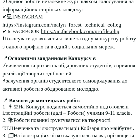
⚡Оцінює роботи незалежне журі шляхом голосування на
інформаційних сторінках коледжу:
✔💻INSTAGRAM
https://instagram.com/malyn_forest_technical_colleg
✔📱FACEBOOK
https://m.facebook.com/profile.php
❗Голосувати дозволяється лише за одну конкурсну роботу
з одного профілю та в одній з соціальних мереж.
📍
Основними завданнями Конкурсу є:
⚡виявлення та розвиток обдарованих студентів, сприяння
реалізації творчих здібностей;
⚡залучення органів студентського самоврядування до
активної роботи з обдарованою молоддю.
📍
Вимоги до мистецьких робіт:
1. 👩‍💻На Конкурс подаються самостійно підготовлені
ілюстраційні роботи (далі – Роботи) учнями 9-11 класів.
2. 📚Роботи повинні ґрунтуватися на творчості
Т.Г.Шевченка та ілюструвати мрії Кобзаря про майбутнє .
3. 🗂На ілюстраціях чітко вказуються: назва, прізвище та