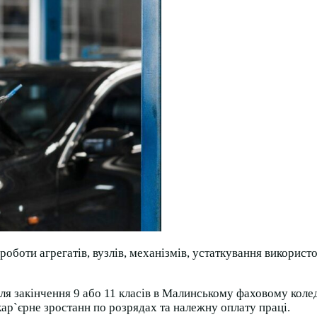
роботи агрегатів, вузлів, механізмів, устаткування викорис
я закінчення 9 або 11 класів в Малинському фаховому колед
ар`єрне зростанн по розрядах та належну оплату праці.