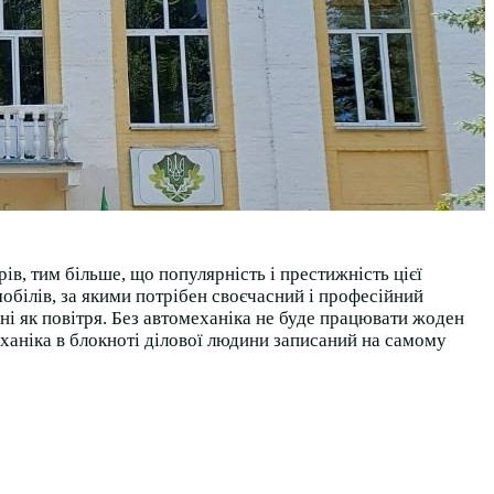
в, тим більше, що популярність і престижність цієї
обілів, за якими потрібен своєчасний і професійний
бні як повітря. Без автомеханіка не буде працювати жоден
еханіка в блокноті ділової людини записаний на самому