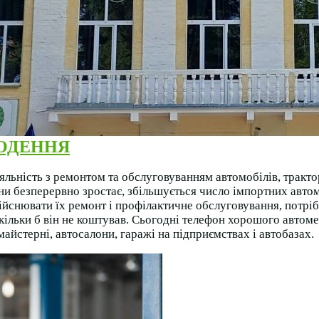
ГОДЕННЯ
ьність з ремонтом та обслуговуванням автомобілів, тракторі
ни безперервно зростає, збільшується число імпортних автом
здійснювати їх ремонт і профілактичне обслуговування, потрі
скільки б він не коштував. Сьогодні телефон хорошого автом
айстерні, автосалони, гаражі на підприємствах і автобазах.