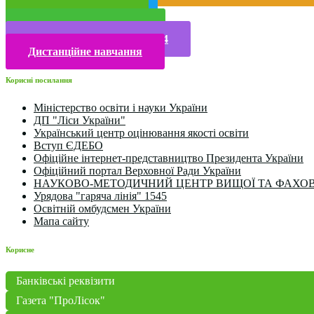
Публічна інформація
Прийом у 2025 році
Електронна бібліотека
Конкурси та олімпіади 2024
Дистанційне навчання
Корисні посилання
Міністерство освіти і науки України
ДП "Ліси України"
Український центр оцінювання якості освіти
Вступ ЄДЕБО
Офіційне інтернет-представництво Президента України
Офіційний портал Верховної Ради України
НАУКОВО-МЕТОДИЧНИЙ ЦЕНТР ВИЩОЇ ТА ФАХОВ
Урядова "гаряча лінія" 1545
Освітній омбудсмен України
Мапа сайту
Корисне
Банківські реквізити
Газета "ПроЛісок"