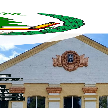
сциплін
ітніх дисциплін
G18)
D1,D2)
 дисциплін (H7)
 дисциплін (G14)