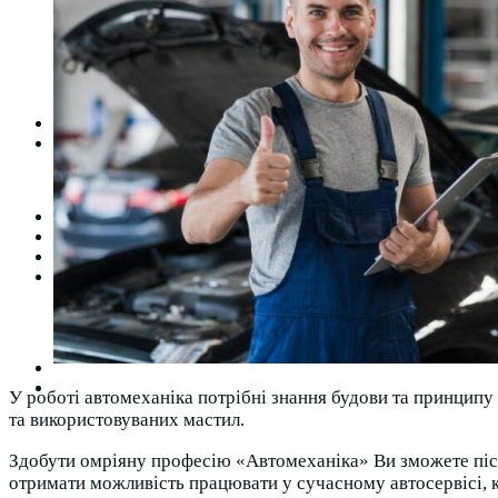
Студентська рада
Документація. Карантин
Документація. Воєнний стан
Центр кар’єри та працевлаштування
Центр дуальної освіти
Неформальна та інформальна освіта
Вступникам
Міжнародне співробітництво
Міжнародне співробітництво для викладачів
Міжнародне співробітництво для студентів
Угоди та договори
Вісник
Контакти
Публічність
Кваліфікаційний центр МФК
Нормативно-правова база
Форма заяви здобувача
Перелік професій
Професійні стандарти
Майстри сервісних центрів
Про формальну, неформальну та інформальну освіту
У роботі автомеханіка потрібні знання будови та принципу 
та використовуваних мастил.
Здобути омріяну професію «Автомеханіка» Ви зможете післ
отримати можливість працювати у сучасному автосервісі, к