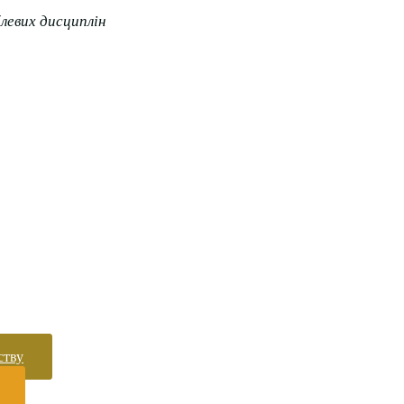
них та меблевих дисциплін
ству