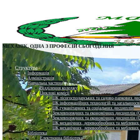
МЕХАНІК, ОДНА З ПРОФЕСІЙ СЬОГОДЕННЯ
Структура
Інформація
Адміністрація
Навчальна частина
Відділення коледжу
Циклові комісії
ЦК лісогосподарських та садово-паркових ди
ЦК інформаційних технологій та загальноосв
ЦК гуманітарних та соціальних дисциплін
Землевпорядних та економічних дисциплін (
Землевпорядних та економічних дисциплін (
ЦК механічних, деревообробних та меблевих
ЦК механічних, деревообробних та меблевих
Бібліотека
Електронна бібліотека