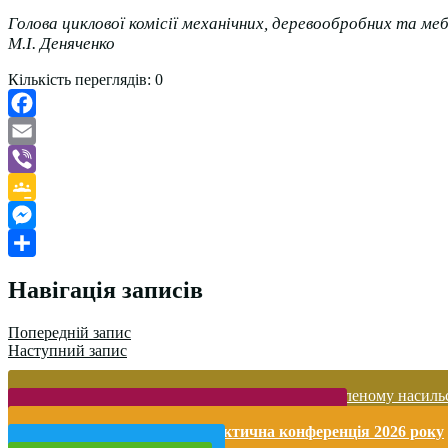
Голова циклової комісії механічних, деревооброб
М.І. Деняченко
Кількість переглядів:
0
Facebook
Email
Viber
Google
Classroom
Messenger
Поділитися
Навігація записів
Попередній запис
Наступний запис
Запобігання домашньому та гендерно-зумовленому насиль
Безпека життєдіяльності і охорона праці
Міжнародна науково-практична конференція 2026 року