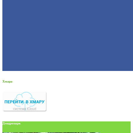
Хмара
Дендропарк