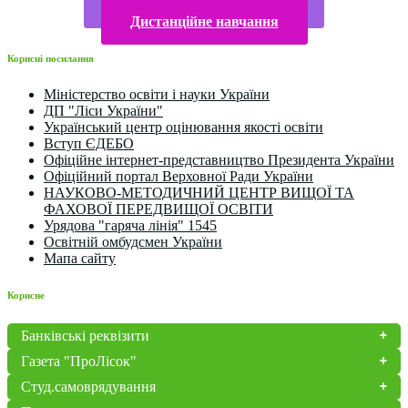
Конкурси та олімпіади 2024
Дистанційне навчання
Корисні посилання
Міністерство освіти і науки України
ДП "Ліси України"
Український центр оцінювання якості освіти
Вступ ЄДЕБО
Офіційне інтернет-представництво Президента України
Офіційний портал Верховної Ради України
НАУКОВО-МЕТОДИЧНИЙ ЦЕНТР ВИЩОЇ ТА
ФАХОВОЇ ПЕРЕДВИЩОЇ ОСВІТИ
Урядова "гаряча лінія" 1545
Освітній омбудсмен України
Мапа сайту
Корисне
Банківські реквізити
Газета "ПроЛісок"
Студ.самоврядування