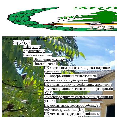
Методоб’єднання фізиків
Структура
Інформація
Адміністрація
Навчальна частина
Відділення коледжу
Циклові комісії
ЦК лісогосподарських та садово-паркових
дисциплін
ЦК інформаційних технологій та
загальноосвітніх дисциплін
ЦК гуманітарних та соціальних дисциплін
Землевпорядних та економічних дисциплін
(G18)
Землевпорядних та економічних дисциплін
(D1,D2)
ЦК механічних, деревообробних та
меблевих дисциплін (H7)
ЦК механічних, деревообробних та