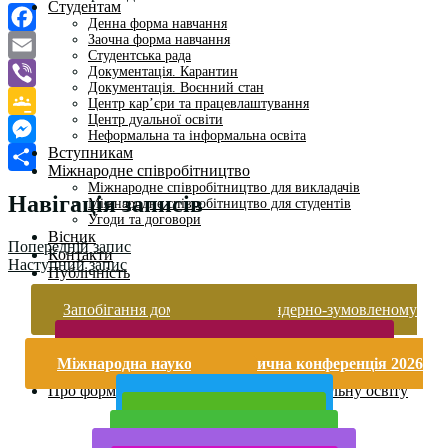
Студентам
Денна форма навчання
Заочна форма навчання
Facebook
Студентська рада
Документація. Карантин
Email
Документація. Воєнний стан
Viber
Центр кар’єри та працевлаштування
Центр дуальної освіти
Google
Неформальна та інформальна освіта
Вступникам
Classroom
Messenger
Міжнародне співробітництво
Поділитися
Міжнародне співробітництво для викладачів
Навігація записів
Міжнародне співробітництво для студентів
Угоди та договори
Вісник
Попередній запис
Контакти
Наступний запис
Публічність
Кваліфікаційний центр МФК
Нормативно-правова база
Запобігання домашньому та гендерно-зумовленому
Форма заяви здобувача
насильству
Перелік професій
Безпека життєдіяльності і охорона праці
Професійні стандарти
Міжнародна науково-практична конференція 2026
Майстри сервісних центрів
року
Про формальну, неформальну та інформальну освіту
Публічна інформація
Прийом у 2025 році
Електронна бібліотека