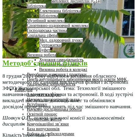
меблевих дисциплін (G14)
Бібліотека
Електронна бібліотека
Бібліотека
Музейний комплекс
Спортивно-оздоровчий комплекс
Господарська частина
Соціальна сфера
Мед. оздоровчий пункт
Гуртожитки
Буфет
Виховна робота
Художня самодіяльність
Методоб’єднання фізиків
Психологічна служба
Виховна робота в коледжі
Виробниче навчання і практики
8 грудня 2021 року відбулося засідання обласного
Центр внутрішнього забезпечення якості освіти МФК
методичного об’єднання викладачів фізики і астрономії
Академічна доброчесність
ЗФПО Житомирської обл. Тема: Технології змішаного
Кафедра
навчання на заняттях фізики та астрономії. В ході зустрічі
Завідувач кафедри
Науково-педагогічний склад
викладачі вислухали доповіді колег та обмінялися
Вступнику
досвідом проведення занять під час змішаного навчання.
Науково-дослідницька робота
Освітній процес
Шовкун О.П., голова циклової комісії загальноосвітніх
Студентське життя
дисциплін
Комунікаційні зв’язки
База випускників
Робота зі стейкхолдерами
Кількість переглядів:
1