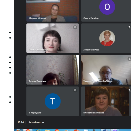
Студентська рада
Документація. Карантин
Документація. Воєнний стан
Центр кар’єри та працевлаштування
Центр дуальної освіти
Неформальна та інформальна освіта
Вступникам
Міжнародне співробітництво
Міжнародне співробітництво для викладачів
Міжнародне співробітництво для студентів
Угоди та договори
Вісник
Контакти
Публічність
Кваліфікаційний центр МФК
Нормативно-правова база
Форма заяви здобувача
Перелік професій
Професійні стандарти
Майстри сервісних центрів
Про формальну, неформальну та інформальну освіту