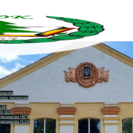
сциплін
ітніх дисциплін
G18)
D1,D2)
 дисциплін (H7)
 дисциплін (G14)