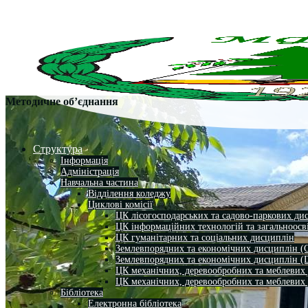
Методичне об’єднання
Структура
Інформація
Адміністрація
Навчальна частина
Відділення коледжу
Циклові комісії
ЦК лісогосподарських та садово-паркових ди
ЦК інформаційних технологій та загальноосв
ЦК гуманітарних та соціальних дисциплін
Землевпорядних та економічних дисциплін (
Землевпорядних та економічних дисциплін (
ЦК механічних, деревообробних та меблевих
ЦК механічних, деревообробних та меблевих
Бібліотека
Електронна бібліотека