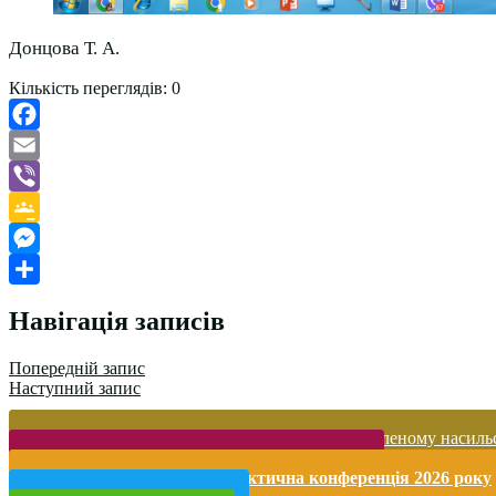
Донцова Т. А.
Кількість переглядів:
0
Facebook
Email
Viber
Google
Classroom
Messenger
Поділитися
Навігація записів
Попередній запис
Наступний запис
Запобігання домашньому та гендерно-зумовленому насиль
Безпека життєдіяльності і охорона праці
Міжнародна науково-практична конференція 2026 року