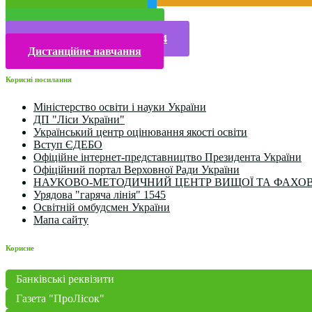
Публічна інформація
Прийом у 2025 році
Електронна бібліотека
Конкурси та олімпіади 2024
Дистанційне навчання
Корисні посилання
Міністерство освіти і науки України
ДП "Ліси України"
Український центр оцінювання якості освіти
Вступ ЄДЕБО
Офіційне інтернет-представництво Президента України
Офіційний портал Верховної Ради України
НАУКОВО-МЕТОДИЧНИЙ ЦЕНТР ВИЩОЇ ТА ФАХОВ
Урядова "гаряча лінія" 1545
Освітній омбудсмен України
Мапа сайту
Корисне
Банківські реквізити
Газета "ПроЛісок"