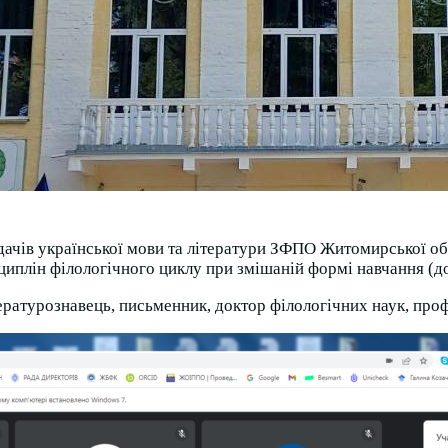
дачів української мови та літератури ЗФПО Житомирської об
сциплін філологічного циклу при змішаній формі навчання (д
ературознавець, письменник, доктор філологічних наук, про