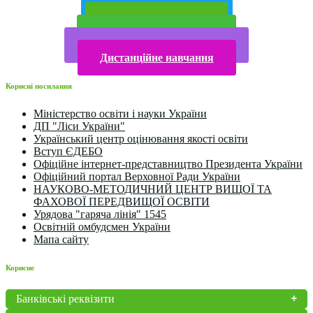
Публічна інформація
Прийом у 2025 році
Електронна бібліотека
Конкурси та олімпіади 2024
Дистанційне навчання
Корисні посилання
Міністерство освіти і науки України
ДП "Ліси України"
Український центр оцінювання якості освіти
Вступ ЄДЕБО
Офіційне інтернет-представництво Президента України
Офіційний портал Верховної Ради України
НАУКОВО-МЕТОДИЧНИЙ ЦЕНТР ВИЩОЇ ТА
ФАХОВОЇ ПЕРЕДВИЩОЇ ОСВІТИ
Урядова "гаряча лінія" 1545
Освітній омбудсмен України
Мапа сайту
Корисне
Банківські реквізити