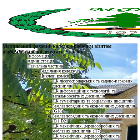
Малинський фаховий коледж з робочим візитом
Структура
відвідали народні депутати України
Інформація
Адміністрація
Навчальна частина
Відділення коледжу
Циклові комісії
ЦК лісогосподарських та садово-паркових
дисциплін
ЦК інформаційних технологій та
загальноосвітніх дисциплін
ЦК гуманітарних та соціальних дисциплін
Землевпорядних та економічних дисциплін
(G18)
Землевпорядних та економічних дисциплін
(D1,D2)
ЦК механічних, деревообробних та
меблевих дисциплін (H7)
ЦК механічних, деревообробних та