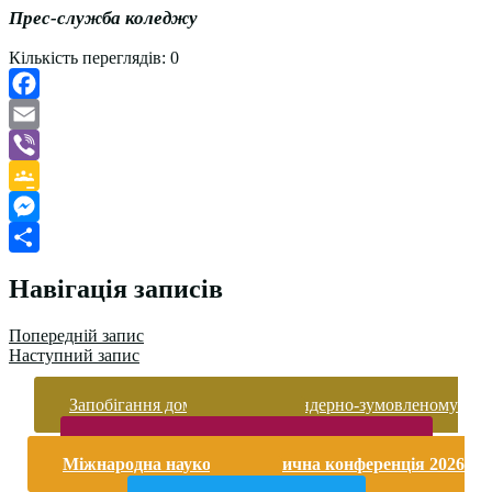
Прес-служба коледжу
Кількість переглядів:
0
Facebook
Email
Viber
Google
Classroom
Messenger
Поділитися
Навігація записів
Попередній запис
Наступний запис
Запобігання домашньому та гендерно-зумовленому
насильству
Безпека життєдіяльності і охорона праці
Міжнародна науково-практична конференція 2026
року