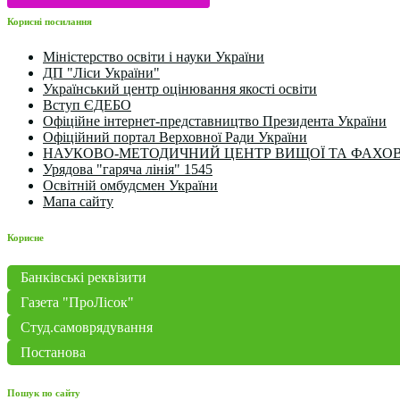
Корисні посилання
Міністерство освіти і науки України
ДП "Ліси України"
Український центр оцінювання якості освіти
Вступ ЄДЕБО
Офіційне інтернет-представництво Президента України
Офіційний портал Верховної Ради України
НАУКОВО-МЕТОДИЧНИЙ ЦЕНТР ВИЩОЇ ТА ФАХОВ
Урядова "гаряча лінія" 1545
Освітній омбудсмен України
Мапа сайту
Корисне
Банківські реквізити
Газета "ПроЛісок"
Студ.самоврядування
Постанова
Пошук по сайту