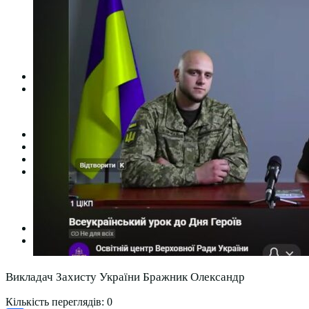
Студентська рада
Документація. Карантин
Документація. Воєнний стан
Центр кар’єри та працевлаштування
Центр дуальної освіти
Неформальна та інформальна освіта
Вступникам
Міжнародне співробітництво
Міжнародне співробітництво для викладачів
Міжнародне співробітництво для студентів
Угоди та договори
Вісник
Контакти
Публічність
Кваліфікаційний центр МФК
Нормативно-правова база
Форма заяви здобувача
Перелік професій
Професійні стандарти
Майстри сервісних центрів
Про формальну, неформальну та інформальну освіту
Викладач Захисту України Бражник Олександр
Кількість переглядів:
0