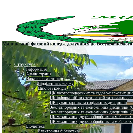
Малинський фаховий коледж долучився до Всеукраїнського о
Структура
Інформація
Адміністрація
Навчальна частина
Відділення коледжу
Циклові комісії
ЦК лісогосподарських та садово-паркових ди
ЦК інформаційних технологій та загальноосв
ЦК гуманітарних та соціальних дисциплін
Землевпорядних та економічних дисциплін (
Землевпорядних та економічних дисциплін (
ЦК механічних, деревообробних та меблевих
ЦК механічних, деревообробних та меблевих
Бібліотека
Електронна бібліотека