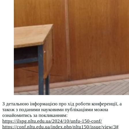
З детальною інформацією про хід роботи конференції, а
також з поданими науковими публікаціями можна
ознайомитись за покликанням:
https://ilspg.nltu.edu.ua/2024/10/unfu-150-conf/
https://conf.nltu.edu.ua/index.php/nltu150/issue/view/3#