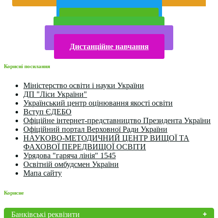
року
Публічна інформація
Прийом у 2025 році
Електронна бібліотека
Конкурси та олімпіади 2024
Дистанційне навчання
Корисні посилання
Міністерство освіти і науки України
ДП "Ліси України"
Український центр оцінювання якості освіти
Вступ ЄДЕБО
Офіційне інтернет-представництво Президента України
Офіційний портал Верховної Ради України
НАУКОВО-МЕТОДИЧНИЙ ЦЕНТР ВИЩОЇ ТА
ФАХОВОЇ ПЕРЕДВИЩОЇ ОСВІТИ
Урядова "гаряча лінія" 1545
Освітній омбудсмен України
Мапа сайту
Корисне
Банківські реквізити