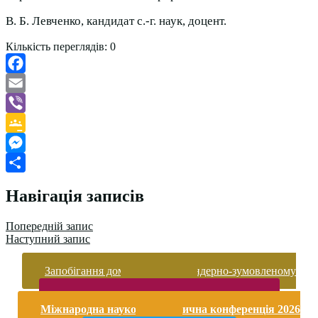
В. Б. Левченко, кандидат с.-г. наук, доцент.
Кількість переглядів:
0
Facebook
Email
Viber
Google
Classroom
Messenger
Поділитися
Навігація записів
Попередній запис
Наступний запис
Запобігання домашньому та гендерно-зумовленому
насильству
Безпека життєдіяльності і охорона праці
Міжнародна науково-практична конференція 2026