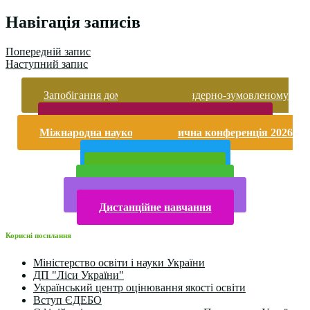
Поділитися
Навігація записів
Попередній запис
Наступний запис
Запобігання домашньому та гендерно-зумовленому
насильству
Безпека життєдіяльності і охорона праці
Міжнародна науково-практична конференція 2026
року
Публічна інформація
Прийом у 2025 році
Електронна бібліотека
Конкурси та олімпіади 2024
Дистанційне навчання
Корисні посилання
Міністерство освіти і науки України
ДП "Ліси України"
Український центр оцінювання якості освіти
Вступ ЄДЕБО