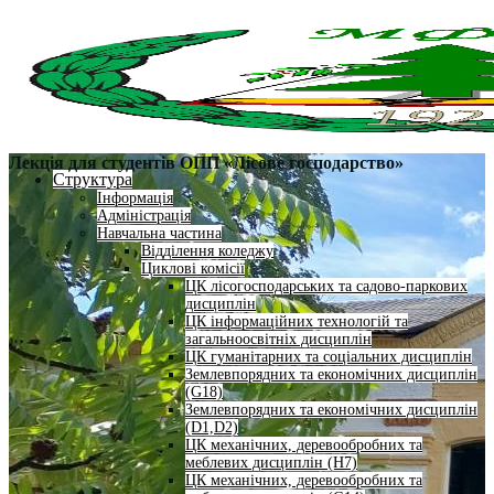
Лекція для студентів ОПП «Лісове господарство»
Структура
Інформація
Адміністрація
Навчальна частина
Відділення коледжу
Циклові комісії
ЦК лісогосподарських та садово-паркових
дисциплін
ЦК інформаційних технологій та
загальноосвітніх дисциплін
ЦК гуманітарних та соціальних дисциплін
Землевпорядних та економічних дисциплін
(G18)
Землевпорядних та економічних дисциплін
(D1,D2)
ЦК механічних, деревообробних та
меблевих дисциплін (H7)
ЦК механічних, деревообробних та