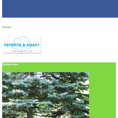
Хмара
Дендропарк