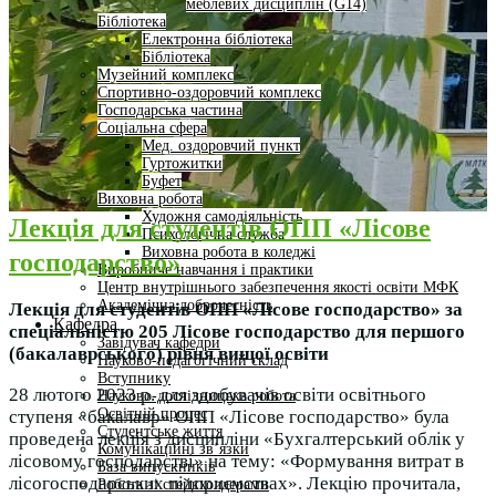
меблевих дисциплін (G14)
Бібліотека
Електронна бібліотека
Бібліотека
Музейний комплекс
Спортивно-оздоровчий комплекс
Господарська частина
Соціальна сфера
Мед. оздоровчий пункт
Гуртожитки
Буфет
Виховна робота
Художня самодіяльність
Лекція для студентів ОПП «Лісове
Психологічна служба
Виховна робота в коледжі
господарство»
Виробниче навчання і практики
Центр внутрішнього забезпечення якості освіти МФК
Академічна доброчесність
Лекція для студентів ОПП «Лісове господарство» за
Кафедра
спеціальністю 205 Лісове господарство для першого
Завідувач кафедри
(бакалаврського) рівня вищої освіти
Науково-педагогічний склад
Вступнику
28 лютого 2023 р. для здобувачів освіти освітнього
Науково-дослідницька робота
Освітній процес
ступеня «бакалавр» ОПП «Лісове господарство» була
Студентське життя
проведена лекція з дисципліни «Бухгалтерський облік у
Комунікаційні зв’язки
лісовому господарстві» на тему: «Формування витрат в
База випускників
лісогосподарських підприємствах». Лекцію прочитала,
Робота зі стейкхолдерами