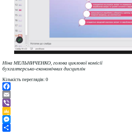
Ніна МЕЛЬНИЧЕНКО, голова циклової комісії
бухгалтерсько-економічних дисциплін
Кількість переглядів:
0
Facebook
Email
Viber
Google
Classroom
Messenger