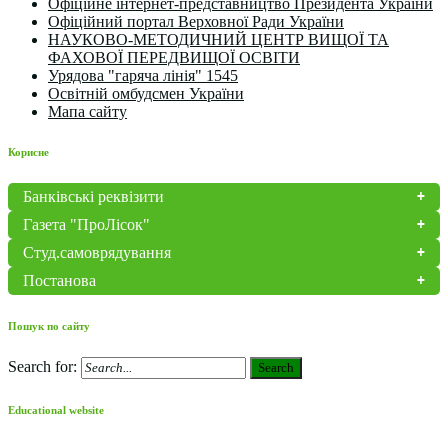
Офіційне інтернет-представництво Президента України
Офіційний портал Верховної Ради України
НАУКОВО-МЕТОДИЧНИЙ ЦЕНТР ВИЩОЇ ТА
ФАХОВОЇ ПЕРЕДВИЩОЇ ОСВІТИ
Урядова "гаряча лінія" 1545
Освітній омбудсмен України
Мапа сайту
Корисне
Банківські реквізити
Газета "ПроЛісок"
Студ.самоврядування
Постанова
Пошук по сайту
Search for:
Search
Educational website