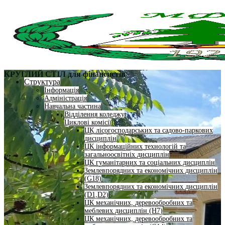
КРУГЛИЙ СТІЛ для фінансистів
Структура
Інформація
Адміністрація
Навчальна частина
Відділення коледжу
Циклові комісії
ЦК лісогосподарських та садово-паркових
дисциплін
ЦК інформаційних технологій та
загальноосвітніх дисциплін
ЦК гуманітарних та соціальних дисциплін
Землевпорядних та економічних дисциплін
(G18)
Землевпорядних та економічних дисциплін
(D1,D2)
ЦК механічних, деревообробних та
меблевих дисциплін (H7)
ЦК механічних, деревообробних та