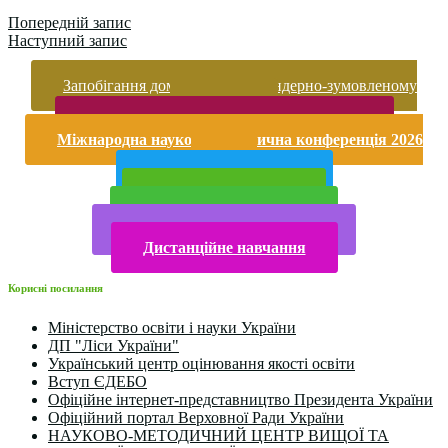
Попередній запис
Наступний запис
Запобігання домашньому та гендерно-зумовленому
насильству
Безпека життєдіяльності і охорона праці
Міжнародна науково-практична конференція 2026
року
Публічна інформація
Прийом у 2025 році
Електронна бібліотека
Конкурси та олімпіади 2024
Дистанційне навчання
Корисні посилання
Міністерство освіти і науки України
ДП "Ліси України"
Український центр оцінювання якості освіти
Вступ ЄДЕБО
Офіційне інтернет-представництво Президента України
Офіційний портал Верховної Ради України
НАУКОВО-МЕТОДИЧНИЙ ЦЕНТР ВИЩОЇ ТА