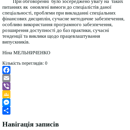
При обговоренні було зосереджено увагу на таких
питаннях як оновлені вимоги до спеціалістів даної
спеціальності, проблеми при викладанні спеціальних
фінансових дисциплін, сучасне методичне забезпечення,
особливо використання програмного забезпечення,
розширення доступності до баз практики, сучасні
тенденції та виклики щодо працевлаштування
випускників.
Ніна МЕЛЬНИЧЕНКО
Кількість переглядів:
0
Facebook
Email
Viber
Google
Classroom
Messenger
Поділитися
Навігація записів