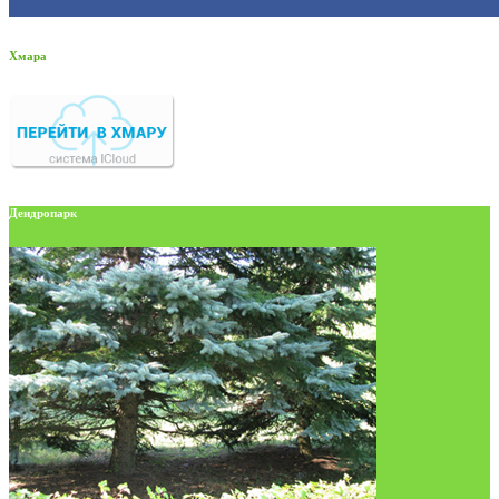
Хмара
Дендропарк