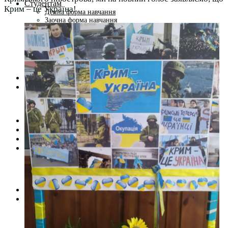
Студентам
Крим – це Україна!
Денна форма навчання
Заочна форма навчання
Студентська рада
Документація. Карантин
Документація. Воєнний стан
Центр кар’єри та працевлаштування
Центр дуальної освіти
Неформальна та інформальна освіта
Вступникам
Міжнародне співробітництво
Міжнародне співробітництво для викладачів
Міжнародне співробітництво для студентів
Угоди та договори
Вісник
Контакти
Публічність
Кваліфікаційний центр МФК
Нормативно-правова база
Форма заяви здобувача
Перелік професій
Професійні стандарти
Майстри сервісних центрів
Про формальну, неформальну та інформальну освіту