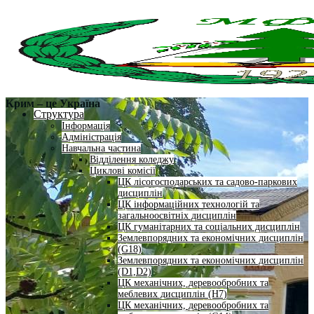
Крим – це Україна
Структура
Інформація
Адміністрація
Навчальна частина
Відділення коледжу
Циклові комісії
ЦК лісогосподарських та садово-паркових
дисциплін
ЦК інформаційних технологій та
загальноосвітніх дисциплін
ЦК гуманітарних та соціальних дисциплін
Землевпорядних та економічних дисциплін
(G18)
Землевпорядних та економічних дисциплін
(D1,D2)
ЦК механічних, деревообробних та
меблевих дисциплін (H7)
ЦК механічних, деревообробних та