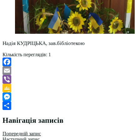
Надія КУДРІЦЬКА, зав.бібліотекою
Кількість переглядів:
1
Facebook
Email
Viber
Google
Classroom
Messenger
Поділитися
Навігація записів
Попередній запис
Наступний запис