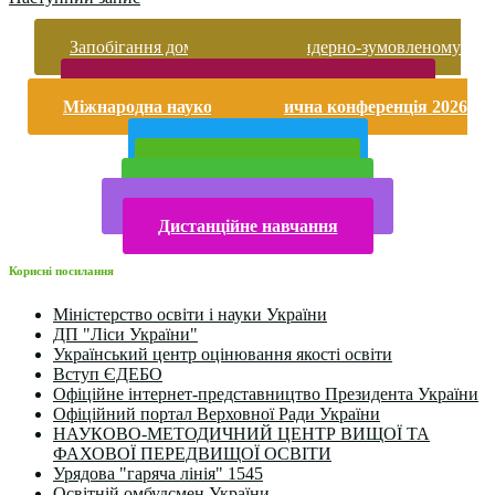
Запобігання домашньому та гендерно-зумовленому
насильству
Безпека життєдіяльності і охорона праці
Міжнародна науково-практична конференція 2026
року
Публічна інформація
Прийом у 2025 році
Електронна бібліотека
Конкурси та олімпіади 2024
Дистанційне навчання
Корисні посилання
Міністерство освіти і науки України
ДП "Ліси України"
Український центр оцінювання якості освіти
Вступ ЄДЕБО
Офіційне інтернет-представництво Президента України
Офіційний портал Верховної Ради України
НАУКОВО-МЕТОДИЧНИЙ ЦЕНТР ВИЩОЇ ТА
ФАХОВОЇ ПЕРЕДВИЩОЇ ОСВІТИ
Урядова "гаряча лінія" 1545
Освітній омбудсмен України