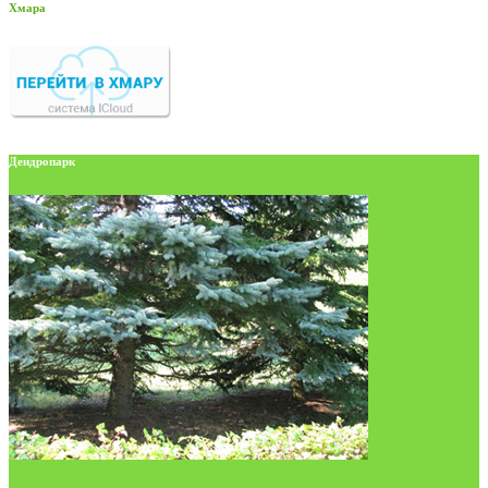
Хмара
Дендропарк