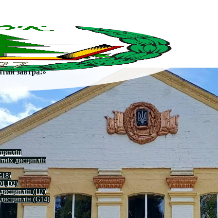
атий завтра!»
сциплін
ітніх дисциплін
G18)
D1,D2)
 дисциплін (H7)
 дисциплін (G14)