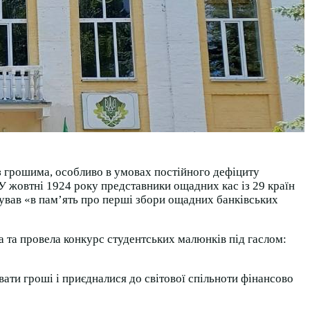
з грошима, особливо в умовах постійного дефіциту
У жовтні 1924 року представники ощадних кас із 29 країн
нував «в пам’ять про перші збори ощадних банківських
а та провела конкурс студентських малюнків під гаслом:
ати гроші і приєдналися до світової спільноти фінансово