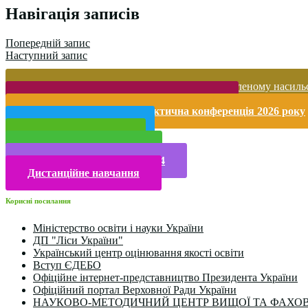
Поділитися
Навігація записів
Попередній запис
Наступний запис
Запобігання домашньому та гендерно-зумовленому насиль
Безпека життєдіяльності і охорона праці
Міжнародна науково-практична конференція 2026 року
Публічна інформація
Прийом у 2025 році
Електронна бібліотека
Конкурси та олімпіади 2024
Дистанційне навчання
Корисні посилання
Міністерство освіти і науки України
ДП "Ліси України"
Український центр оцінювання якості освіти
Вступ ЄДЕБО
Офіційне інтернет-представництво Президента України
Офіційний портал Верховної Ради України
НАУКОВО-МЕТОДИЧНИЙ ЦЕНТР ВИЩОЇ ТА ФАХОВ