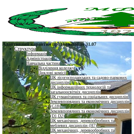
Адаптивний карантин продовжено до 31.07
Структура
Інформація
Адміністрація
Навчальна частина
Відділення коледжу
Циклові комісії
ЦК лісогосподарських та садово-паркових
дисциплін
ЦК інформаційних технологій та
загальноосвітніх дисциплін
ЦК гуманітарних та соціальних дисциплін
Землевпорядних та економічних дисциплін
(G18)
Землевпорядних та економічних дисциплін
(D1,D2)
ЦК механічних, деревообробних та
меблевих дисциплін (H7)
ЦК механічних, деревообробних та