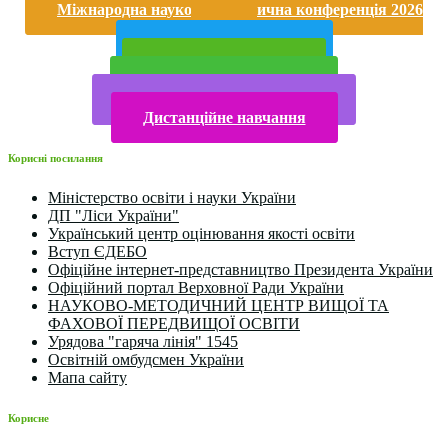
Міжнародна науково-практична конференція 2026
року
Публічна інформація
Прийом у 2025 році
Електронна бібліотека
Конкурси та олімпіади 2024
Дистанційне навчання
Корисні посилання
Міністерство освіти і науки України
ДП "Ліси України"
Український центр оцінювання якості освіти
Вступ ЄДЕБО
Офіційне інтернет-представництво Президента України
Офіційний портал Верховної Ради України
НАУКОВО-МЕТОДИЧНИЙ ЦЕНТР ВИЩОЇ ТА
ФАХОВОЇ ПЕРЕДВИЩОЇ ОСВІТИ
Урядова "гаряча лінія" 1545
Освітній омбудсмен України
Мапа сайту
Корисне