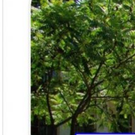
Студентам
Денна форма навчання
Заочна форма навчання
Студентська рада
Документація. Карантин
Документація. Воєнний стан
Центр кар’єри та працевлаштування
Центр дуальної освіти
Неформальна та інформальна освіта
Вступникам
Міжнародне співробітництво
Міжнародне співробітництво для викладачів
Міжнародне співробітництво для студентів
Угоди та договори
Вісник
Контакти
Публічність
Кваліфікаційний центр МФК
Нормативно-правова база
Форма заяви здобувача
Перелік професій
Професійні стандарти
Майстри сервісних центрів
Про формальну, неформальну та інформальну освіту