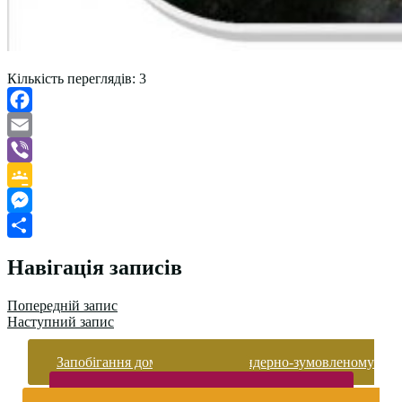
Кількість переглядів:
3
Facebook
Email
Viber
Google
Classroom
Messenger
Поділитися
Навігація записів
Попередній запис
Наступний запис
Запобігання домашньому та гендерно-зумовленому
насильству
Безпека життєдіяльності і охорона праці