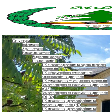
З присвятою замордованим голодом…..
Структура
Інформація
Адміністрація
Навчальна частина
Відділення коледжу
Циклові комісії
ЦК лісогосподарських та садово-паркових
дисциплін
ЦК інформаційних технологій та
загальноосвітніх дисциплін
ЦК гуманітарних та соціальних дисциплін
Землевпорядних та економічних дисциплін
(G18)
Землевпорядних та економічних дисциплін
(D1,D2)
ЦК механічних, деревообробних та
меблевих дисциплін (H7)
ЦК механічних, деревообробних та