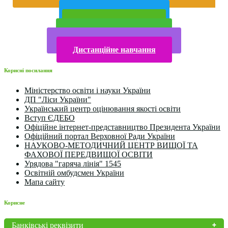
року
Публічна інформація
Прийом у 2025 році
Електронна бібліотека
Конкурси та олімпіади 2024
Дистанційне навчання
Корисні посилання
Міністерство освіти і науки України
ДП "Ліси України"
Український центр оцінювання якості освіти
Вступ ЄДЕБО
Офіційне інтернет-представництво Президента України
Офіційний портал Верховної Ради України
НАУКОВО-МЕТОДИЧНИЙ ЦЕНТР ВИЩОЇ ТА
ФАХОВОЇ ПЕРЕДВИЩОЇ ОСВІТИ
Урядова "гаряча лінія" 1545
Освітній омбудсмен України
Мапа сайту
Корисне
Банківські реквізити