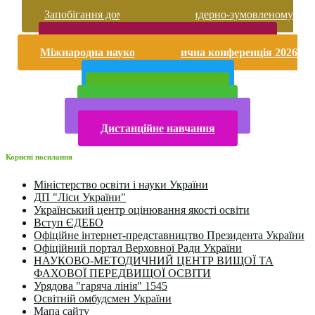
Запобігання домашньому та гендерно-зумовленому
насильству
Безпека життєдіяльності і охорона праці
Міжнародна науково-практична конференція 2026
року
Публічна інформація
Прийом у 2025 році
Електронна бібліотека
Конкурси та олімпіади 2024
Дистанційне навчання
Корисні посилання
Міністерство освіти і науки України
ДП "Ліси України"
Український центр оцінювання якості освіти
Вступ ЄДЕБО
Офіційне інтернет-представництво Президента України
Офіційний портал Верховної Ради України
НАУКОВО-МЕТОДИЧНИЙ ЦЕНТР ВИЩОЇ ТА
ФАХОВОЇ ПЕРЕДВИЩОЇ ОСВІТИ
Урядова "гаряча лінія" 1545
Освітній омбудсмен України
Мапа сайту