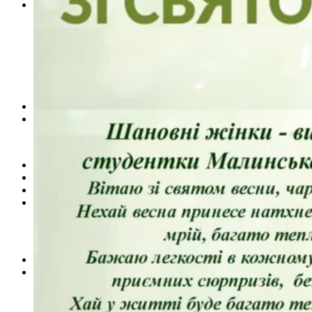
Студентам
Денна форма навчання
Заочна форма навчання
Студентська рада
Документація. Карантин
Документація. Воєнний стан
Центр кар’єри та працевлаштування
Центр дуальної освіти
Неформальна та інформальна освіта
Вступникам
Міжнародне співробітництво
Міжнародне співробітництво для викладачів
Міжнародне співробітництво для студентів
Угоди та договори
Вісник
Контакти
Публічність
Кваліфікаційний центр МФК
Нормативно-правова база
Форма заяви здобувача
Перелік професій
Професійні стандарти
Майстри сервісних центрів
Про формальну, неформальну та інформальну освіту