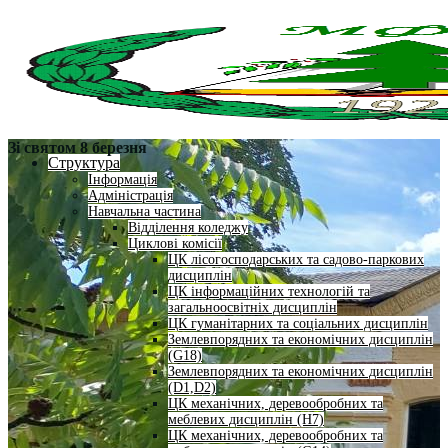
Зі святом 8 березня
Структура
Інформація
Адміністрація
Навчальна частина
Відділення коледжу
Циклові комісії
ЦК лісогосподарських та садово-паркових
дисциплін
ЦК інформаційних технологій та
загальноосвітніх дисциплін
ЦК гуманітарних та соціальних дисциплін
Землевпорядних та економічних дисциплін
(G18)
Землевпорядних та економічних дисциплін
(D1,D2)
ЦК механічних, деревообробних та
меблевих дисциплін (H7)
ЦК механічних, деревообробних та