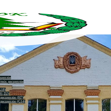
сциплін
ітніх дисциплін
G18)
D1,D2)
 дисциплін (H7)
 дисциплін (G14)