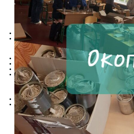
Студентська рада
Документація. Карантин
Документація. Воєнний стан
Центр кар’єри та працевлаштування
Центр дуальної освіти
Неформальна та інформальна освіта
Вступникам
Міжнародне співробітництво
Міжнародне співробітництво для викладачів
Міжнародне співробітництво для студентів
Угоди та договори
Вісник
Контакти
Публічність
Кваліфікаційний центр МФК
Нормативно-правова база
Форма заяви здобувача
Перелік професій
Професійні стандарти
Майстри сервісних центрів
Про формальну, неформальну та інформальну освіту