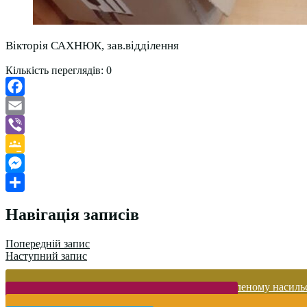
Вікторія САХНЮК, зав.відділення
Кількість переглядів:
0
Facebook
Email
Viber
Google
Classroom
Messenger
Поділитися
Навігація записів
Попередній запис
Наступний запис
Запобігання домашньому та гендерно-зумовленому насиль
Безпека життєдіяльності і охорона праці