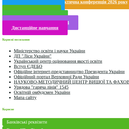
Міжнародна науково-практична конференція 2026 року
Публічна інформація
Прийом у 2025 році
Електронна бібліотека
Конкурси та олімпіади 2024
Дистанційне навчання
Корисні посилання
Міністерство освіти і науки України
ДП "Ліси України"
Український центр оцінювання якості освіти
Вступ ЄДЕБО
Офіційне інтернет-представництво Президента України
Офіційний портал Верховної Ради України
НАУКОВО-МЕТОДИЧНИЙ ЦЕНТР ВИЩОЇ ТА ФАХОВ
Урядова "гаряча лінія" 1545
Освітній омбудсмен України
Мапа сайту
Корисне
Банківські реквізити