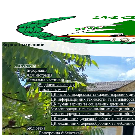
Зігріємо захисників
Структура
Інформація
Адміністрація
Навчальна частина
Відділення коледжу
Циклові комісії
ЦК лісогосподарських та садово-паркових ди
ЦК інформаційних технологій та загальноосв
ЦК гуманітарних та соціальних дисциплін
Землевпорядних та економічних дисциплін (
Землевпорядних та економічних дисциплін (
ЦК механічних, деревообробних та меблевих
ЦК механічних, деревообробних та меблевих
Бібліотека
Електронна бібліотека