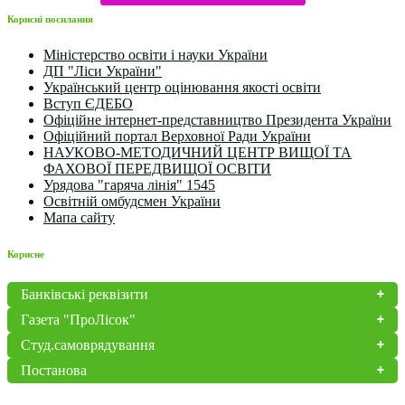
Корисні посилання
Міністерство освіти і науки України
ДП "Ліси України"
Український центр оцінювання якості освіти
Вступ ЄДЕБО
Офіційне інтернет-представництво Президента України
Офіційний портал Верховної Ради України
НАУКОВО-МЕТОДИЧНИЙ ЦЕНТР ВИЩОЇ ТА
ФАХОВОЇ ПЕРЕДВИЩОЇ ОСВІТИ
Урядова "гаряча лінія" 1545
Освітній омбудсмен України
Мапа сайту
Корисне
Банківські реквізити
Газета "ПроЛісок"
Студ.самоврядування
Постанова