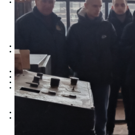
Студентам
Денна форма навчання
Заочна форма навчання
Студентська рада
Документація. Карантин
Документація. Воєнний стан
Центр кар’єри та працевлаштування
Центр дуальної освіти
Неформальна та інформальна освіта
Вступникам
Міжнародне співробітництво
Міжнародне співробітництво для викладачів
Міжнародне співробітництво для студентів
Угоди та договори
Вісник
Контакти
Публічність
Кваліфікаційний центр МФК
Нормативно-правова база
Форма заяви здобувача
Перелік професій
Професійні стандарти
Майстри сервісних центрів
Про формальну, неформальну та інформальну освіту