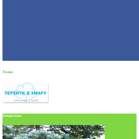
Хмара
Дендропарк