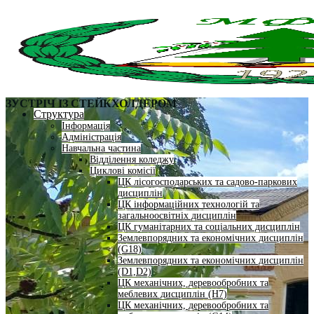
ЗУСТРІЧ ІЗ СТЕЙКХОЛДЕРОМ
Структура
Інформація
Адміністрація
Навчальна частина
Відділення коледжу
Циклові комісії
ЦК лісогосподарських та садово-паркових
дисциплін
ЦК інформаційних технологій та
загальноосвітніх дисциплін
ЦК гуманітарних та соціальних дисциплін
Землевпорядних та економічних дисциплін
(G18)
Землевпорядних та економічних дисциплін
(D1,D2)
ЦК механічних, деревообробних та
меблевих дисциплін (H7)
ЦК механічних, деревообробних та