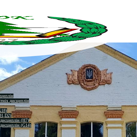
сциплін
ітніх дисциплін
G18)
D1,D2)
 дисциплін (H7)
 дисциплін (G14)