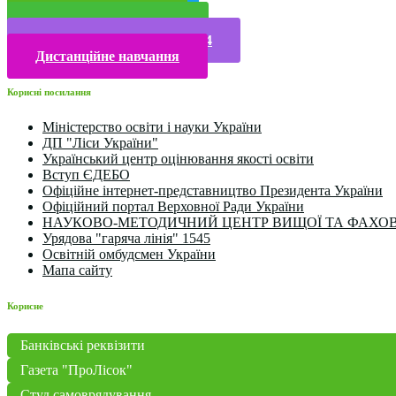
Прийом у 2025 році
Електронна бібліотека
Конкурси та олімпіади 2024
Дистанційне навчання
Корисні посилання
Міністерство освіти і науки України
ДП "Ліси України"
Український центр оцінювання якості освіти
Вступ ЄДЕБО
Офіційне інтернет-представництво Президента України
Офіційний портал Верховної Ради України
НАУКОВО-МЕТОДИЧНИЙ ЦЕНТР ВИЩОЇ ТА ФАХОВ
Урядова "гаряча лінія" 1545
Освітній омбудсмен України
Мапа сайту
Корисне
Банківські реквізити
Газета "ПроЛісок"
Студ.самоврядування