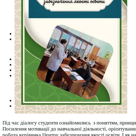
Студентська рада
Документація. Карантин
Документація. Воєнний стан
Центр кар’єри та працевлаштування
Центр дуальної освіти
Неформальна та інформальна освіта
Вступникам
Міжнародне співробітництво
Міжнародне співробітництво для викладачів
Міжнародне співробітництво для студентів
Угоди та договори
Вісник
Контакти
Публічність
Кваліфікаційний центр МФК
Нормативно-правова база
Форма заяви здобувача
Перелік професій
Професійні стандарти
Майстри сервісних центрів
Про формальну, неформальну та інформальну освіту
Під час діалогу студенти ознайомились з поняттям, принц
Посилення мотивації до навчальної діяльності, орієнтуван
робота керівника Центру забезпечення якості освіти. І як 