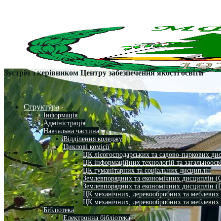
Зустріч з керівником Центру забезпечення якості освіти
Структура
Інформація
Адміністрація
Навчальна частина
Відділення коледжу
Циклові комісії
ЦК лісогосподарських та садово-паркових ди
ЦК інформаційних технологій та загальноосв
ЦК гуманітарних та соціальних дисциплін
Землевпорядних та економічних дисциплін (
Землевпорядних та економічних дисциплін (
ЦК механічних, деревообробних та меблевих
ЦК механічних, деревообробних та меблевих
Бібліотека
Електронна бібліотека