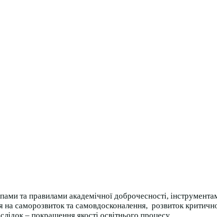
ипами та правилами академічної доброчесності, інструмент
ня на саморозвиток та самовдосконалення, розвиток критично
наслідок – покращення якості освітнього процесу.