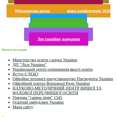
насильству
Безпека життєдіяльності і охорона праці
Міжнародна науково-практична конференція 2026
року
Публічна інформація
Прийом у 2025 році
Електронна бібліотека
Конкурси та олімпіади 2024
Дистанційне навчання
Корисні посилання
Міністерство освіти і науки України
ДП "Ліси України"
Український центр оцінювання якості освіти
Вступ ЄДЕБО
Офіційне інтернет-представництво Президента України
Офіційний портал Верховної Ради України
НАУКОВО-МЕТОДИЧНИЙ ЦЕНТР ВИЩОЇ ТА
ФАХОВОЇ ПЕРЕДВИЩОЇ ОСВІТИ
Урядова "гаряча лінія" 1545
Освітній омбудсмен України
Мапа сайту