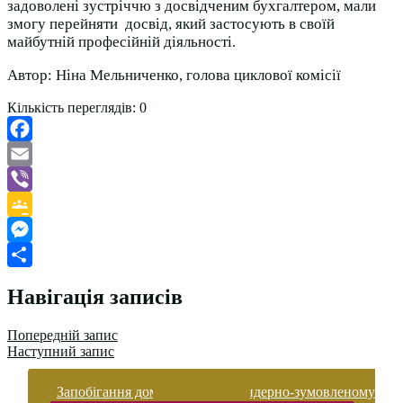
задоволені зустріччю з досвідченим бухгалтером, мали
змогу перейняти досвід, який застосують в своїй
майбутній професійній діяльності.
Автор: Ніна Мельниченко, голова циклової комісії
Кількість переглядів:
0
Facebook
Email
Viber
Google
Classroom
Messenger
Поділитися
Навігація записів
Попередній запис
Наступний запис
Запобігання домашньому та гендерно-зумовленому