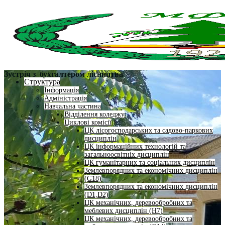
Зустріч з бухгалтером лісництва
Структура
Інформація
Адміністрація
Навчальна частина
Відділення коледжу
Циклові комісії
ЦК лісогосподарських та садово-паркових
дисциплін
ЦК інформаційних технологій та
загальноосвітніх дисциплін
ЦК гуманітарних та соціальних дисциплін
Землевпорядних та економічних дисциплін
(G18)
Землевпорядних та економічних дисциплін
(D1,D2)
ЦК механічних, деревообробних та
меблевих дисциплін (H7)
ЦК механічних, деревообробних та