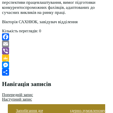
перспективи працевлаштування, вимог підготовки
конкурентоспроможних фахівців, адаптованих до
сучасних викликів на ринку праці.
Вікторія САХНЮК, завідувач відділення
Кількість переглядів:
0
Facebook
Email
Viber
Google
Classroom
Messenger
Поділитися
Навігація записів
Попередній запис
Наступний запис
Запобігання домашньому та гендерно-зумовленому