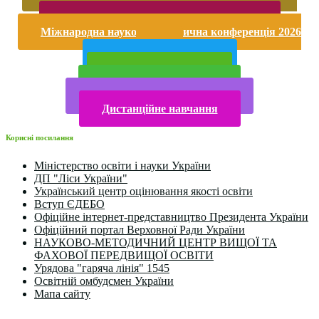
насильству
Безпека життєдіяльності і охорона праці
Міжнародна науково-практична конференція 2026
року
Публічна інформація
Прийом у 2025 році
Електронна бібліотека
Конкурси та олімпіади 2024
Дистанційне навчання
Корисні посилання
Міністерство освіти і науки України
ДП "Ліси України"
Український центр оцінювання якості освіти
Вступ ЄДЕБО
Офіційне інтернет-представництво Президента України
Офіційний портал Верховної Ради України
НАУКОВО-МЕТОДИЧНИЙ ЦЕНТР ВИЩОЇ ТА
ФАХОВОЇ ПЕРЕДВИЩОЇ ОСВІТИ
Урядова "гаряча лінія" 1545
Освітній омбудсмен України
Мапа сайту