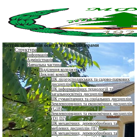
Зустріч здобувачів освіти зі стейкхолдерами
Структура
Інформація
Адміністрація
Навчальна частина
Відділення коледжу
Циклові комісії
ЦК лісогосподарських та садово-паркових
дисциплін
ЦК інформаційних технологій та
загальноосвітніх дисциплін
ЦК гуманітарних та соціальних дисциплін
Землевпорядних та економічних дисциплін
(G18)
Землевпорядних та економічних дисциплін
(D1,D2)
ЦК механічних, деревообробних та
меблевих дисциплін (H7)
ЦК механічних, деревообробних та