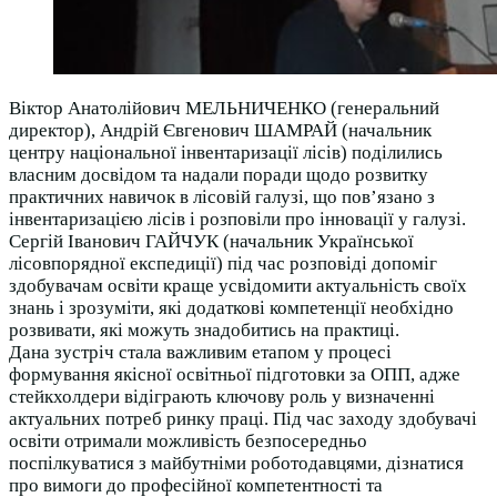
Віктор Анатолійович МЕЛЬНИЧЕНКО (генеральний
директор), Андрій Євгенович ШАМРАЙ (начальник
центру національної інвентаризації лісів) поділились
власним досвідом та надали поради щодо розвитку
практичних навичок в лісовій галузі, що пов’язано з
інвентаризацією лісів і розповіли про інновації у галузі.
Сергій Іванович ГАЙЧУК (начальник Української
лісовпорядної експедиції) під час розповіді допоміг
здобувачам освіти краще усвідомити актуальність своїх
знань і зрозуміти, які додаткові компетенції необхідно
розвивати, які можуть знадобитись на практиці.
Дана зустріч стала важливим етапом у процесі
формування якісної освітньої підготовки за ОПП, адже
стейкхолдери відіграють ключову роль у визначенні
актуальних потреб ринку праці. Під час заходу здобувачі
освіти отримали можливість безпосередньо
поспілкуватися з майбутніми роботодавцями, дізнатися
про вимоги до професійної компетентності та