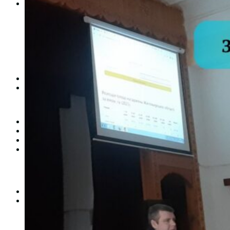
Студентам
Денна форма навчання
Заочна форма навчання
Студентська рада
Документація. Карантин
Документація. Воєнний стан
Центр кар’єри та працевлаштування
Центр дуальної освіти
Неформальна та інформальна освіта
Вступникам
Міжнародне співробітництво
Міжнародне співробітництво для викладачів
Міжнародне співробітництво для студентів
Угоди та договори
Вісник
Контакти
Публічність
Кваліфікаційний центр МФК
Нормативно-правова база
Форма заяви здобувача
Перелік професій
Професійні стандарти
Майстри сервісних центрів
Про формальну, неформальну та інформальну освіту