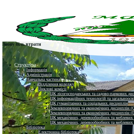
Знову біль втрати
Структура
Інформація
Адміністрація
Навчальна частина
Відділення коледжу
Циклові комісії
ЦК лісогосподарських та садово-паркових ди
ЦК інформаційних технологій та загальноосв
ЦК гуманітарних та соціальних дисциплін
Землевпорядних та економічних дисциплін (
Землевпорядних та економічних дисциплін (
ЦК механічних, деревообробних та меблевих
ЦК механічних, деревообробних та меблевих
Бібліотека
Електронна бібліотека