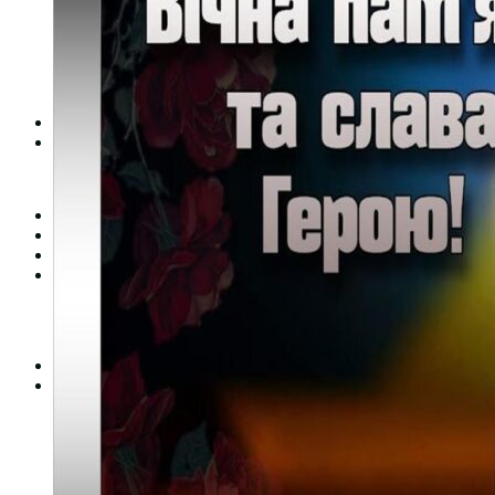
Студентська рада
Документація. Карантин
Документація. Воєнний стан
Центр кар’єри та працевлаштування
Центр дуальної освіти
Неформальна та інформальна освіта
Вступникам
Міжнародне співробітництво
Міжнародне співробітництво для викладачів
Міжнародне співробітництво для студентів
Угоди та договори
Вісник
Контакти
Публічність
Кваліфікаційний центр МФК
Нормативно-правова база
Форма заяви здобувача
Перелік професій
Професійні стандарти
Майстри сервісних центрів
Про формальну, неформальну та інформальну освіту