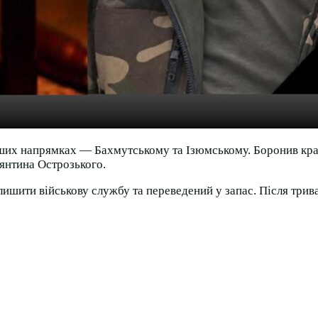
ших напрямках — Бахмутському та Ізюмському. Боронив країн
тянтина Острозького.
лишити військову службу та переведений у запас. Після трив