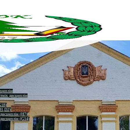
сциплін
ітніх дисциплін
G18)
D1,D2)
 дисциплін (H7)
 дисциплін (G14)