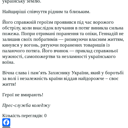
українську землю.
Найщиріші співчуття рідним та близьким.
Його справжній героїзм проявився під час ворожого
обстрілу, коли внаслідок влучання в потяг виникла сильна
пожежа. Попри отримані поранення та опіки, Геннадій не
залишив своїх побратимів — ризикуючи власним життям,
кинувся у вогонь, рятуючи поранених товаришів із
палаючого потяга. Його вчинок — приклад справжньої
мужності, самопожертви та незламності українського
воїна.
Вічна слава і пам’ять Захиснику України, який у боротьбі
за волі і незалежність країни віддав найдорожче – своє
життя!
Герої не вмирають!
Прес-служба коледжу
Кількість переглядів:
0