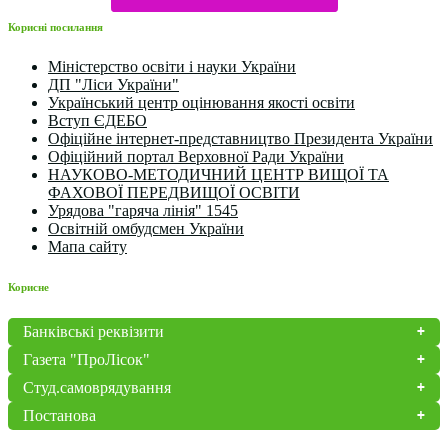
Корисні посилання
Міністерство освіти і науки України
ДП "Ліси України"
Український центр оцінювання якості освіти
Вступ ЄДЕБО
Офіційне інтернет-представництво Президента України
Офіційний портал Верховної Ради України
НАУКОВО-МЕТОДИЧНИЙ ЦЕНТР ВИЩОЇ ТА
ФАХОВОЇ ПЕРЕДВИЩОЇ ОСВІТИ
Урядова "гаряча лінія" 1545
Освітній омбудсмен України
Мапа сайту
Корисне
Банківські реквізити
Газета "ПроЛісок"
Студ.самоврядування
Постанова