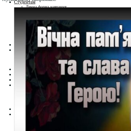
Студентам
Денна форма навчання
Заочна форма навчання
Студентська рада
Документація. Карантин
Документація. Воєнний стан
Центр кар’єри та працевлаштування
Центр дуальної освіти
Неформальна та інформальна освіта
Вступникам
Міжнародне співробітництво
Міжнародне співробітництво для викладачів
Міжнародне співробітництво для студентів
Угоди та договори
Вісник
Контакти
Публічність
Кваліфікаційний центр МФК
Нормативно-правова база
Форма заяви здобувача
Перелік професій
Професійні стандарти
Майстри сервісних центрів
Про формальну, неформальну та інформальну освіту