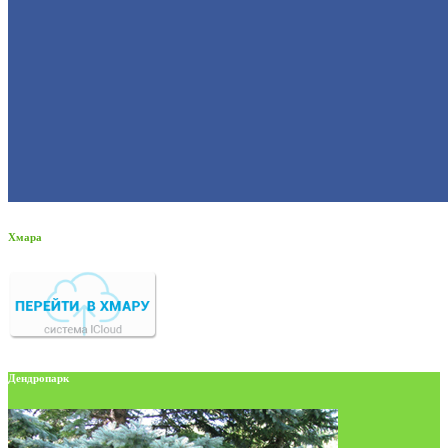
Хмара
Дендропарк