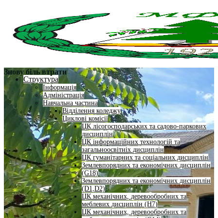
Знову біль втрати
Структура
Інформація
Адміністрація
Навчальна частина
Відділення коледжу
Циклові комісії
ЦК лісогосподарських та садово-паркових
дисциплін
ЦК інформаційних технологій та
загальноосвітніх дисциплін
ЦК гуманітарних та соціальних дисциплін
Землевпорядних та економічних дисциплін
(G18)
Землевпорядних та економічних дисциплін
(D1,D2)
ЦК механічних, деревообробних та
меблевих дисциплін (H7)
ЦК механічних, деревообробних та