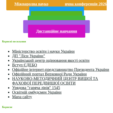
Міжнародна науково-практична конференція 2026
року
Публічна інформація
Прийом у 2025 році
Електронна бібліотека
Конкурси та олімпіади 2024
Дистанційне навчання
Корисні посилання
Міністерство освіти і науки України
ДП "Ліси України"
Український центр оцінювання якості освіти
Вступ ЄДЕБО
Офіційне інтернет-представництво Президента України
Офіційний портал Верховної Ради України
НАУКОВО-МЕТОДИЧНИЙ ЦЕНТР ВИЩОЇ ТА
ФАХОВОЇ ПЕРЕДВИЩОЇ ОСВІТИ
Урядова "гаряча лінія" 1545
Освітній омбудсмен України
Мапа сайту
Корисне