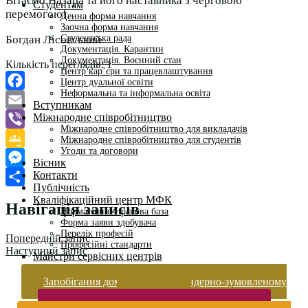
Вітаємо Назара та його наставника з черговою
Студентам
перемогою!
Денна форма навчання
Заочна форма навчання
Студентська рада
Богдан Лісовський
Документація. Карантин
Документація. Воєнний стан
Кількість переглядів:
1
Центр кар’єри та працевлаштування
Центр дуальної освіти
Неформальна та інформальна освіта
Facebook
Вступникам
Міжнародне співробітництво
Email
Міжнародне співробітництво для викладачів
Viber
Міжнародне співробітництво для студентів
Угоди та договори
Google
Вісник
Контакти
Classroom
Messenger
Публічність
Поділитися
Кваліфікаційний центр МФК
Навігація записів
Нормативно-правова база
Форма заяви здобувача
Перелік професій
Попередній запис
Професійні стандарти
Наступний запис
Майстри сервісних центрів
Про формальну, неформальну та інформальну освіту
Запобігання домашньому та гендерно-зумовленому
насильству
Безпека життєдіяльності і охорона праці