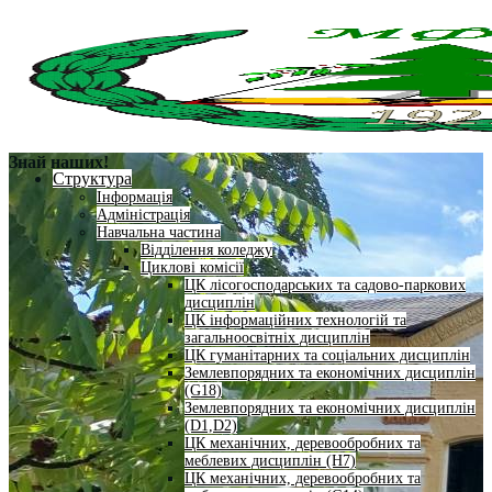
Знай наших!
Структура
Інформація
Адміністрація
Навчальна частина
Відділення коледжу
Циклові комісії
ЦК лісогосподарських та садово-паркових
дисциплін
ЦК інформаційних технологій та
загальноосвітніх дисциплін
ЦК гуманітарних та соціальних дисциплін
Землевпорядних та економічних дисциплін
(G18)
Землевпорядних та економічних дисциплін
(D1,D2)
ЦК механічних, деревообробних та
меблевих дисциплін (H7)
ЦК механічних, деревообробних та