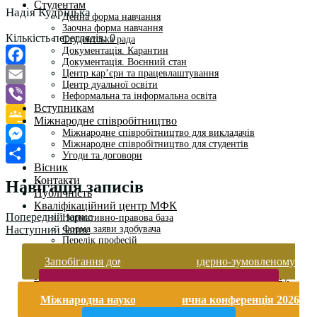
Студентам
Надія Кудріцька
Денна форма навчання
Заочна форма навчання
Кількість переглядів:
0
Студентська рада
Документація. Карантин
Документація. Воєнний стан
Центр кар’єри та працевлаштування
Facebook
Центр дуальної освіти
Email
Неформальна та інформальна освіта
Вступникам
Viber
Міжнародне співробітництво
Міжнародне співробітництво для викладачів
Google
Міжнародне співробітництво для студентів
Classroom
Messenger
Угоди та договори
Вісник
Поділитися
Контакти
Навігація записів
Публічність
Кваліфікаційний центр МФК
Попередній запис
Нормативно-правова база
Форма заяви здобувача
Наступний запис
Перелік професій
Професійні стандарти
Запобігання домашньому та гендерно-зумовленому
Майстри сервісних центрів
насильству
Про формальну, неформальну та інформальну освіту
Безпека життєдіяльності і охорона праці
Міжнародна науково-практична конференція 2026
року