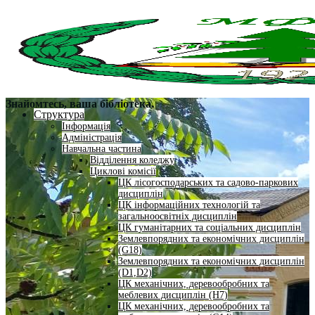
Знайомтесь, ваша бібліотека.
Структура
Інформація
Адміністрація
Навчальна частина
Відділення коледжу
Циклові комісії
ЦК лісогосподарських та садово-паркових
дисциплін
ЦК інформаційних технологій та
загальноосвітніх дисциплін
ЦК гуманітарних та соціальних дисциплін
Землевпорядних та економічних дисциплін
(G18)
Землевпорядних та економічних дисциплін
(D1,D2)
ЦК механічних, деревообробних та
меблевих дисциплін (H7)
ЦК механічних, деревообробних та