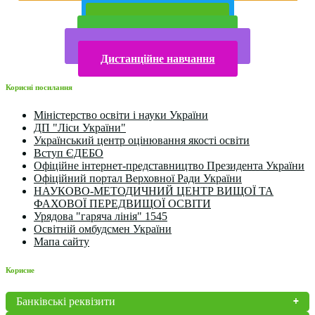
Публічна інформація
Прийом у 2025 році
Електронна бібліотека
Конкурси та олімпіади 2024
Дистанційне навчання
Корисні посилання
Міністерство освіти і науки України
ДП "Ліси України"
Український центр оцінювання якості освіти
Вступ ЄДЕБО
Офіційне інтернет-представництво Президента України
Офіційний портал Верховної Ради України
НАУКОВО-МЕТОДИЧНИЙ ЦЕНТР ВИЩОЇ ТА
ФАХОВОЇ ПЕРЕДВИЩОЇ ОСВІТИ
Урядова "гаряча лінія" 1545
Освітній омбудсмен України
Мапа сайту
Корисне
Банківські реквізити