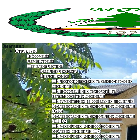
Змагання
Структура
Інформація
Адміністрація
Навчальна частина
Відділення коледжу
Циклові комісії
ЦК лісогосподарських та садово-паркових
дисциплін
ЦК інформаційних технологій та
загальноосвітніх дисциплін
ЦК гуманітарних та соціальних дисциплін
Землевпорядних та економічних дисциплін
(G18)
Землевпорядних та економічних дисциплін
(D1,D2)
ЦК механічних, деревообробних та
меблевих дисциплін (H7)
ЦК механічних, деревообробних та