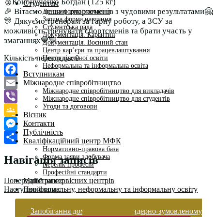
🥈Кононученко Богдан (125 кг)
Студентам
🎉 Вітаємо наших спортсменів з чудовими результатами🤗
Денна форма навчання
Заочна форма навчання
🎊 Дякуємо тренерам за гарну роботу, а ЗСУ за
Студентська рада
можливість тренувати спортсменів та брати участь у
Документація. Карантин
змаганнях💙💛
Документація. Воєнний стан
Центр кар’єри та працевлаштування
Кількість переглядів:
0
Центр дуальної освіти
Неформальна та інформальна освіта
Вступникам
Міжнародне співробітництво
Facebook
Міжнародне співробітництво для викладачів
Email
Міжнародне співробітництво для студентів
Угоди та договори
Viber
Вісник
Контакти
Google
Публічність
Classroom
Messenger
Кваліфікаційний центр МФК
Нормативно-правова база
Поділитися
Форма заяви здобувача
Навігація записів
Перелік професій
Професійні стандарти
Майстри сервісних центрів
Попередній запис
Про формальну, неформальну та інформальну освіту
Наступний запис
Запобігання домашньому та гендерно-зумовленому