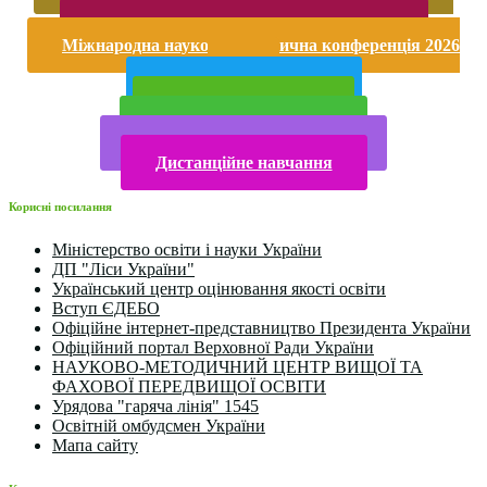
насильству
Безпека життєдіяльності і охорона праці
Міжнародна науково-практична конференція 2026
року
Публічна інформація
Прийом у 2025 році
Електронна бібліотека
Конкурси та олімпіади 2024
Дистанційне навчання
Корисні посилання
Міністерство освіти і науки України
ДП "Ліси України"
Український центр оцінювання якості освіти
Вступ ЄДЕБО
Офіційне інтернет-представництво Президента України
Офіційний портал Верховної Ради України
НАУКОВО-МЕТОДИЧНИЙ ЦЕНТР ВИЩОЇ ТА
ФАХОВОЇ ПЕРЕДВИЩОЇ ОСВІТИ
Урядова "гаряча лінія" 1545
Освітній омбудсмен України
Мапа сайту