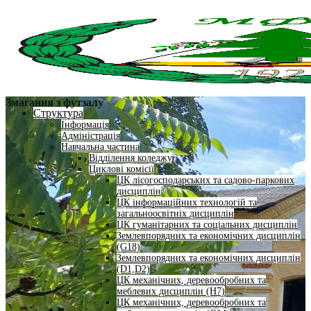
Змагання з футзалу
Структура
Інформація
Адміністрація
Навчальна частина
Відділення коледжу
Циклові комісії
ЦК лісогосподарських та садово-паркових
дисциплін
ЦК інформаційних технологій та
загальноосвітніх дисциплін
ЦК гуманітарних та соціальних дисциплін
Землевпорядних та економічних дисциплін
(G18)
Землевпорядних та економічних дисциплін
(D1,D2)
ЦК механічних, деревообробних та
меблевих дисциплін (H7)
ЦК механічних, деревообробних та