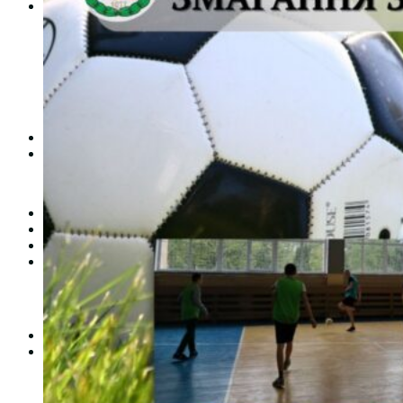
Студентам
Денна форма навчання
Заочна форма навчання
Студентська рада
Документація. Карантин
Документація. Воєнний стан
Центр кар’єри та працевлаштування
Центр дуальної освіти
Неформальна та інформальна освіта
Вступникам
Міжнародне співробітництво
Міжнародне співробітництво для викладачів
Міжнародне співробітництво для студентів
Угоди та договори
Вісник
Контакти
Публічність
Кваліфікаційний центр МФК
Нормативно-правова база
Форма заяви здобувача
Перелік професій
Професійні стандарти
Майстри сервісних центрів
Про формальну, неформальну та інформальну освіту