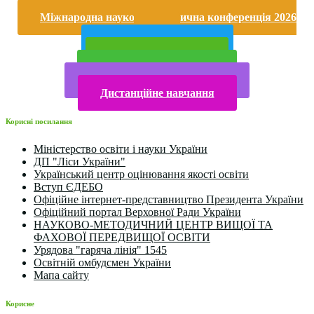
Безпека життєдіяльності і охорона праці
Міжнародна науково-практична конференція 2026
року
Публічна інформація
Прийом у 2025 році
Електронна бібліотека
Конкурси та олімпіади 2024
Дистанційне навчання
Корисні посилання
Міністерство освіти і науки України
ДП "Ліси України"
Український центр оцінювання якості освіти
Вступ ЄДЕБО
Офіційне інтернет-представництво Президента України
Офіційний портал Верховної Ради України
НАУКОВО-МЕТОДИЧНИЙ ЦЕНТР ВИЩОЇ ТА
ФАХОВОЇ ПЕРЕДВИЩОЇ ОСВІТИ
Урядова "гаряча лінія" 1545
Освітній омбудсмен України
Мапа сайту
Корисне