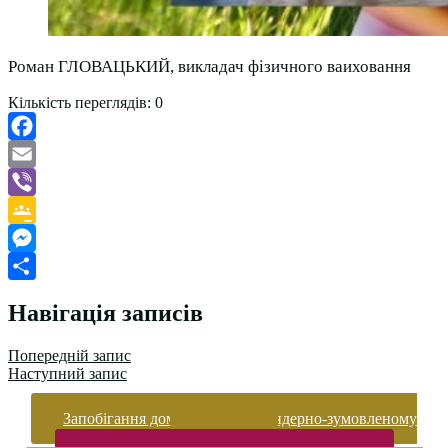
Роман ГЛОВАЦЬКИЙ, викладач фізичного ваиховання
Кількість переглядів:
0
Facebook
Email
Viber
Google
Classroom
Messenger
Поділитися
Навігація записів
Попередній запис
Наступний запис
Запобігання домашньому та гендерно-зумовленому
насильству