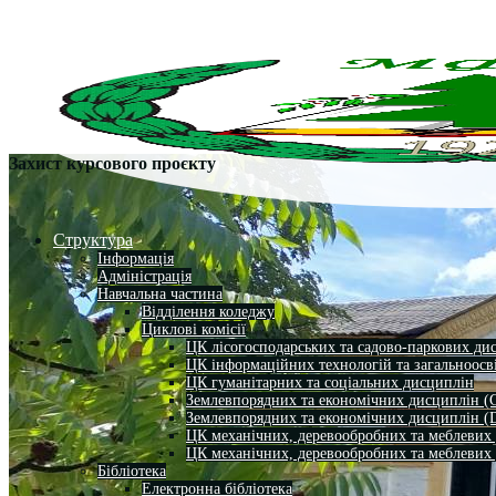
Захист курсового проєкту
Структура
Інформація
Адміністрація
Навчальна частина
Відділення коледжу
Циклові комісії
ЦК лісогосподарських та садово-паркових ди
ЦК інформаційних технологій та загальноосв
ЦК гуманітарних та соціальних дисциплін
Землевпорядних та економічних дисциплін (
Землевпорядних та економічних дисциплін (
ЦК механічних, деревообробних та меблевих
ЦК механічних, деревообробних та меблевих
Бібліотека
Електронна бібліотека