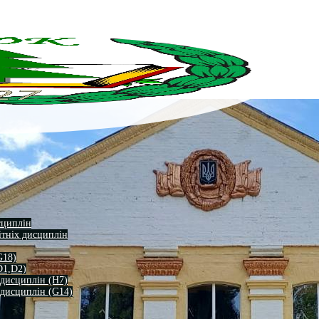
сциплін
ітніх дисциплін
G18)
D1,D2)
 дисциплін (H7)
 дисциплін (G14)