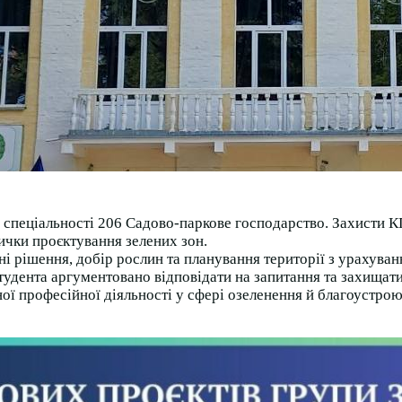
 спеціальності 206 Садово-паркове господарство. Захисти КП
ички проєктування зелених зон.
і рішення, добір рослин та планування території з урахуван
студента аргументовано відповідати на запитання та захищати
ної професійної діяльності у сфері озеленення й благоустро