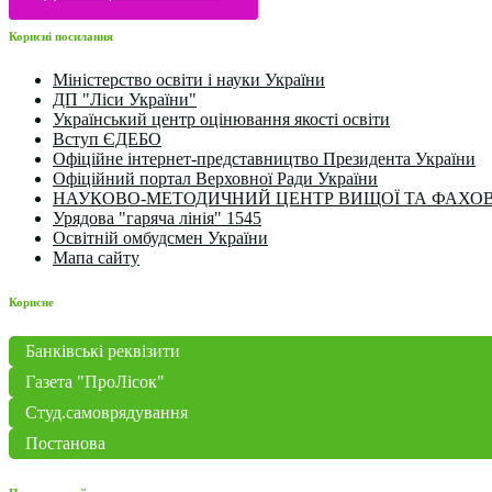
Корисні посилання
Міністерство освіти і науки України
ДП "Ліси України"
Український центр оцінювання якості освіти
Вступ ЄДЕБО
Офіційне інтернет-представництво Президента України
Офіційний портал Верховної Ради України
НАУКОВО-МЕТОДИЧНИЙ ЦЕНТР ВИЩОЇ ТА ФАХОВ
Урядова "гаряча лінія" 1545
Освітній омбудсмен України
Мапа сайту
Корисне
Банківські реквізити
Газета "ПроЛісок"
Студ.самоврядування
Постанова