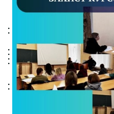
Студентська рада
Документація. Карантин
Документація. Воєнний стан
Центр кар’єри та працевлаштування
Центр дуальної освіти
Неформальна та інформальна освіта
Вступникам
Міжнародне співробітництво
Міжнародне співробітництво для викладачів
Міжнародне співробітництво для студентів
Угоди та договори
Вісник
Контакти
Публічність
Кваліфікаційний центр МФК
Нормативно-правова база
Форма заяви здобувача
Перелік професій
Професійні стандарти
Майстри сервісних центрів
Про формальну, неформальну та інформальну освіту