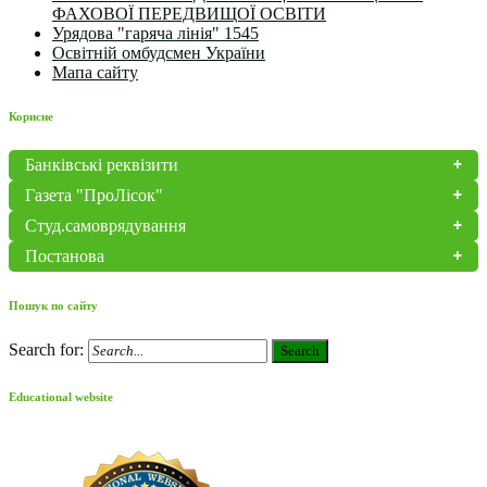
ФАХОВОЇ ПЕРЕДВИЩОЇ ОСВІТИ
Урядова "гаряча лінія" 1545
Освітній омбудсмен України
Мапа сайту
Корисне
Банківські реквізити
Газета "ПроЛісок"
Студ.самоврядування
Постанова
Пошук по сайту
Search for:
Search
Educational website