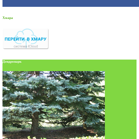
Хмара
Дендропарк