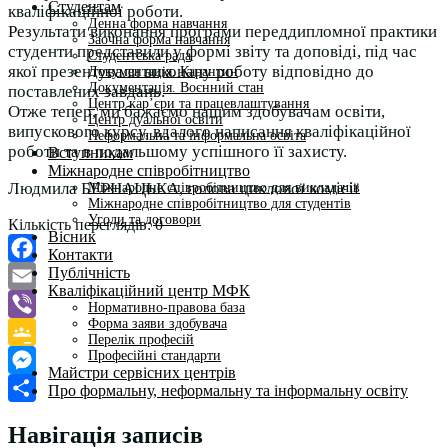
Студентам
кваліфікаційної роботи.
Денна форма навчання
Результати виконання програми переддипломної практики
Заочна форма навчання
студенти представили у формі звіту та доповіді, під час
Студентська рада
якої презентували виконану роботу відповідно до
Документація. Карантин
Документація. Воєнний стан
поставлених завдань.
Центр кар’єри та працевлаштування
Отже тепер, ми бажаємо нашим здобувачам освіти,
Центр дуальної освіти
випускового курсу, вдалого написання кваліфікаційної
Неформальна та інформальна освіта
роботи та в подальшому успішного її захисту.
Вступникам
Міжнародне співробітництво
Людмила БЕРНАЦЬКА, голова циклової комісії
Міжнародне співробітництво для викладачів
Міжнародне співробітництво для студентів
Угоди та договори
Кількість переглядів:
0
Вісник
Контакти
Публічність
Facebook
Кваліфікаційний центр МФК
Email
Нормативно-правова база
Форма заяви здобувача
Viber
Перелік професій
Професійні стандарти
Google
Майстри сервісних центрів
Classroom
Messenger
Про формальну, неформальну та інформальну освіту
Поділитися
Навігація записів