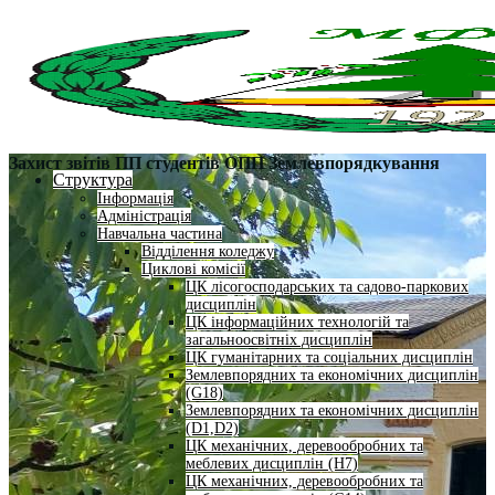
Захист звітів ПП студентів ОПП Землевпорядкування
Структура
Інформація
Адміністрація
Навчальна частина
Відділення коледжу
Циклові комісії
ЦК лісогосподарських та садово-паркових
дисциплін
ЦК інформаційних технологій та
загальноосвітніх дисциплін
ЦК гуманітарних та соціальних дисциплін
Землевпорядних та економічних дисциплін
(G18)
Землевпорядних та економічних дисциплін
(D1,D2)
ЦК механічних, деревообробних та
меблевих дисциплін (H7)
ЦК механічних, деревообробних та