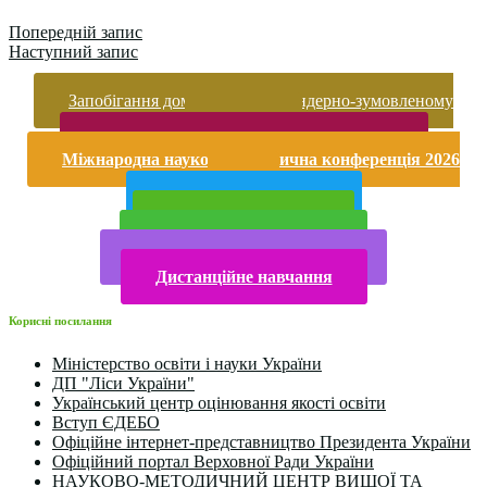
Попередній запис
Наступний запис
Запобігання домашньому та гендерно-зумовленому
насильству
Безпека життєдіяльності і охорона праці
Міжнародна науково-практична конференція 2026
року
Публічна інформація
Прийом у 2025 році
Електронна бібліотека
Конкурси та олімпіади 2024
Дистанційне навчання
Корисні посилання
Міністерство освіти і науки України
ДП "Ліси України"
Український центр оцінювання якості освіти
Вступ ЄДЕБО
Офіційне інтернет-представництво Президента України
Офіційний портал Верховної Ради України
НАУКОВО-МЕТОДИЧНИЙ ЦЕНТР ВИЩОЇ ТА