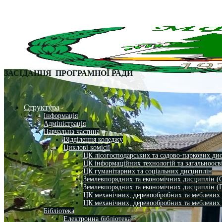
ЗАСІДАННЯ ПРОГРАМНОЇ РАДИ
Структура
Інформація
Адміністрація
Навчальна частина
Відділення коледжу
Циклові комісії
ЦК лісогосподарських та садово-паркових ди
ЦК інформаційних технологій та загальноосв
ЦК гуманітарних та соціальних дисциплін
Землевпорядних та економічних дисциплін (
Землевпорядних та економічних дисциплін (
ЦК механічних, деревообробних та меблевих
ЦК механічних, деревообробних та меблевих
Бібліотека
Електронна бібліотека