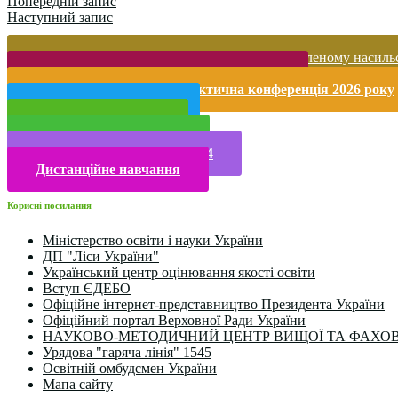
Попередній запис
Наступний запис
Запобігання домашньому та гендерно-зумовленому насиль
Безпека життєдіяльності і охорона праці
Міжнародна науково-практична конференція 2026 року
Публічна інформація
Прийом у 2025 році
Електронна бібліотека
Конкурси та олімпіади 2024
Дистанційне навчання
Корисні посилання
Міністерство освіти і науки України
ДП "Ліси України"
Український центр оцінювання якості освіти
Вступ ЄДЕБО
Офіційне інтернет-представництво Президента України
Офіційний портал Верховної Ради України
НАУКОВО-МЕТОДИЧНИЙ ЦЕНТР ВИЩОЇ ТА ФАХОВ
Урядова "гаряча лінія" 1545
Освітній омбудсмен України
Мапа сайту