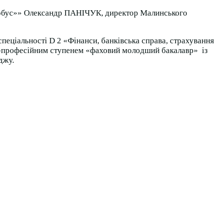
обус»» Олександр ПАНІЧУК, директор Малинського
еціальності D 2 «Фінанси, банківська справа, страхування
ньо-професійним ступенем «фаховий молодший бакалавр» із
еджу.