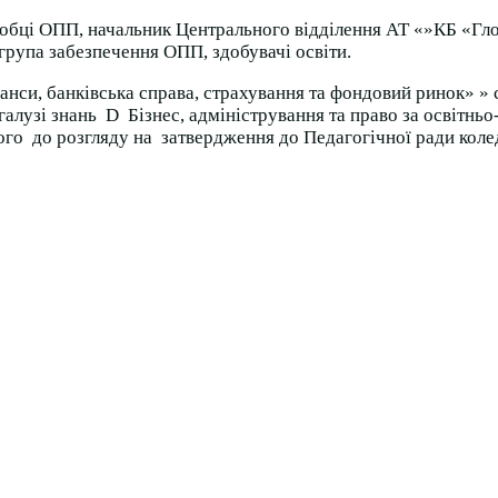
бці ОПП, начальник Центрального відділення АТ «»КБ «Гл
па забезпечення ОПП, здобувачі освіти.
, банківська справа, страхування та фондовий ринок» » сп
 галузі знань D Бізнес, адміністрування та право за освіт
ого до розгляду на затвердження до Педагогічної ради кол