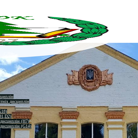
сциплін
ітніх дисциплін
G18)
D1,D2)
 дисциплін (H7)
 дисциплін (G14)