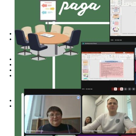
Студентська рада
Документація. Карантин
Документація. Воєнний стан
Центр кар’єри та працевлаштування
Центр дуальної освіти
Неформальна та інформальна освіта
Вступникам
Міжнародне співробітництво
Міжнародне співробітництво для викладачів
Міжнародне співробітництво для студентів
Угоди та договори
Вісник
Контакти
Публічність
Кваліфікаційний центр МФК
Нормативно-правова база
Форма заяви здобувача
Перелік професій
Професійні стандарти
Майстри сервісних центрів
Про формальну, неформальну та інформальну освіту