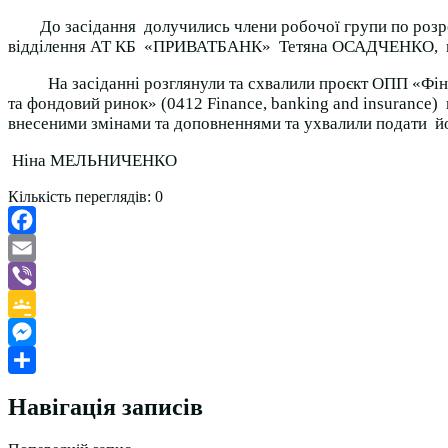
До засідання долучились члени робочої групи по розро
відділення АТ КБ «ПРИВАТБАНК» Тетяна ОСАДЧЕНКО, гру
На засіданні розглянули та схвалили проєкт ОПП «Фінанси
та фондовий ринок» (0412 Finance, banking and insurance)
внесеними змінами та доповненнями та ухвалили подати й
Ніна МЕЛЬНИЧЕНКО
Кількість переглядів:
0
Facebook
Email
Viber
Google
Classroom
Messenger
Поділитися
Навігація записів