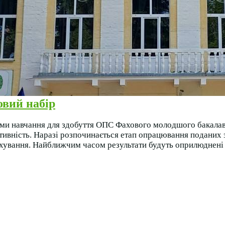
овий набір
ми навчання для здобуття ОПС Фахового молодшого бакалавр
активність. Наразі розпочинається етап опрацювання поданих
хування. Найближчим часом результати будуть оприлюднені н