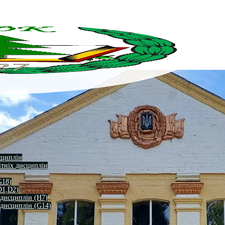
сциплін
ітніх дисциплін
G18)
D1,D2)
 дисциплін (H7)
 дисциплін (G14)