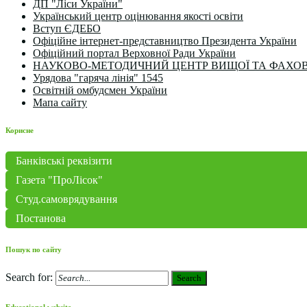
ДП "Ліси України"
Український центр оцінювання якості освіти
Вступ ЄДЕБО
Офіційне інтернет-представництво Президента України
Офіційний портал Верховної Ради України
НАУКОВО-МЕТОДИЧНИЙ ЦЕНТР ВИЩОЇ ТА ФАХОВ
Урядова "гаряча лінія" 1545
Освітній омбудсмен України
Мапа сайту
Корисне
Банківські реквізити
Газета "ПроЛісок"
Студ.самоврядування
Постанова
Пошук по сайту
Search for:
Search
Educational website