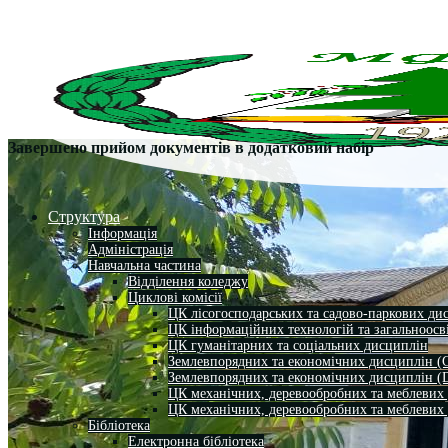
Завершено прийом документів в додатковий набір
Структура
Інформація
Адміністрація
Навчальна частина
Відділення коледжу
Циклові комісії
ЦК лісогосподарських та садово-паркових ди
ЦК інформаційних технологій та загальноосв
ЦК гуманітарних та соціальних дисциплін
Землевпорядних та економічних дисциплін (
Землевпорядних та економічних дисциплін (
ЦК механічних, деревообробних та меблевих
ЦК механічних, деревообробних та меблевих
Бібліотека
Електронна бібліотека