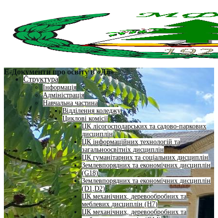
Е-Документи про освіту в «Дії»
Структура
Інформація
Адміністрація
Навчальна частина
Відділення коледжу
Циклові комісії
ЦК лісогосподарських та садово-паркових
дисциплін
ЦК інформаційних технологій та
загальноосвітніх дисциплін
ЦК гуманітарних та соціальних дисциплін
Землевпорядних та економічних дисциплін
(G18)
Землевпорядних та економічних дисциплін
(D1,D2)
ЦК механічних, деревообробних та
меблевих дисциплін (H7)
ЦК механічних, деревообробних та