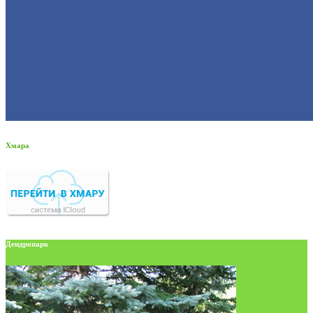
Хмара
Дендропарк