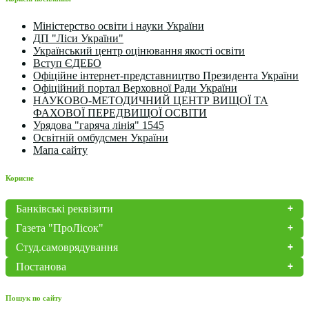
Міністерство освіти і науки України
ДП "Ліси України"
Український центр оцінювання якості освіти
Вступ ЄДЕБО
Офіційне інтернет-представництво Президента України
Офіційний портал Верховної Ради України
НАУКОВО-МЕТОДИЧНИЙ ЦЕНТР ВИЩОЇ ТА
ФАХОВОЇ ПЕРЕДВИЩОЇ ОСВІТИ
Урядова "гаряча лінія" 1545
Освітній омбудсмен України
Мапа сайту
Корисне
Банківські реквізити
Газета "ПроЛісок"
Студ.самоврядування
Постанова
Пошук по сайту