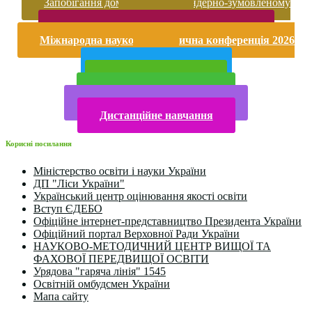
Запобігання домашньому та гендерно-зумовленому
насильству
Безпека життєдіяльності і охорона праці
Міжнародна науково-практична конференція 2026
року
Публічна інформація
Прийом у 2025 році
Електронна бібліотека
Конкурси та олімпіади 2024
Дистанційне навчання
Корисні посилання
Міністерство освіти і науки України
ДП "Ліси України"
Український центр оцінювання якості освіти
Вступ ЄДЕБО
Офіційне інтернет-представництво Президента України
Офіційний портал Верховної Ради України
НАУКОВО-МЕТОДИЧНИЙ ЦЕНТР ВИЩОЇ ТА
ФАХОВОЇ ПЕРЕДВИЩОЇ ОСВІТИ
Урядова "гаряча лінія" 1545
Освітній омбудсмен України
Мапа сайту