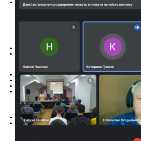
Студентам
Денна форма навчання
Заочна форма навчання
Студентська рада
Документація. Карантин
Документація. Воєнний стан
Центр кар’єри та працевлаштування
Центр дуальної освіти
Неформальна та інформальна освіта
Вступникам
Міжнародне співробітництво
Міжнародне співробітництво для викладачів
Міжнародне співробітництво для студентів
Угоди та договори
Вісник
Контакти
Публічність
Кваліфікаційний центр МФК
Нормативно-правова база
Форма заяви здобувача
Перелік професій
Професійні стандарти
Майстри сервісних центрів
Про формальну, неформальну та інформальну освіту