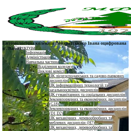
Ентомологічна колекція Верхратського Івана оцифрована
Структура
в Львові…
Інформація
Адміністрація
Навчальна частина
Відділення коледжу
Циклові комісії
ЦК лісогосподарських та садово-паркових
дисциплін
ЦК інформаційних технологій та
загальноосвітніх дисциплін
ЦК гуманітарних та соціальних дисциплін
Землевпорядних та економічних дисциплін
(G18)
Землевпорядних та економічних дисциплін
(D1,D2)
ЦК механічних, деревообробних та
меблевих дисциплін (H7)
ЦК механічних, деревообробних та