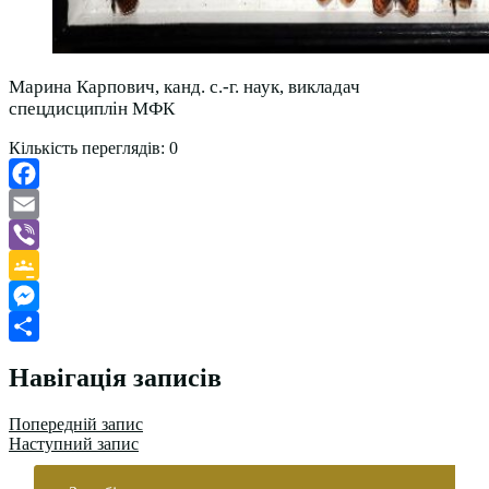
Марина Карпович, канд. с.-г. наук, викладач
спецдисциплін МФК
Кількість переглядів:
0
Facebook
Email
Viber
Google
Classroom
Messenger
Поділитися
Навігація записів
Попередній запис
Наступний запис