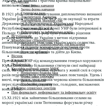
України. Це кривава і трагічна крапка національно-
Студентам
визвольних змагань.
Денна форма навчання
Заочна форма навчання
Студентська рада
В 1921 році, після пошматування дипломатично визнаної
Документація. Карантин
України між Польщею і РСФСР
після окупації та втрати
Документація. Воєнний стан
Державності й Незалежності Української Народньої
Центр кар’єри та працевлаштування
Республіки, частини Дієвої Армії УНР були інтерновані в
Центр дуальної освіти
Неформальна та інформальна освіта
Польщу. Однак у 1921 році було ухвалено рішення
Вступникам
рейдом вирушити до України з метою підтримки
Міжнародне співробітництво
антибільшовицьких повстань українського селянства.
Міжнародне співробітництво для викладачів
Планувалося підняти всенародне повстання проти
Міжнародне співробітництво для студентів
більшовицьких загарбників та дійти до Києва.
Угоди та договори
Вісник
Контакти
Проти Армії УНР під командуванням генерал-хорунжого
Публічність
Юрка Тютюнника більшовики стягнули свої найкращі
Кваліфікаційний центр МФК
сили. Як свідчать історики, перевага у живій силі в сорок
Нормативно-правова база
разів перевищувала сили українських повстанців. Удень і
Форма заяви здобувача
вночі, впродовж двох тижнів червона кіннота більшовиків
Перелік професій
переслідувала напівроздягнутих, голодних, виснажених
Професійні стандарти
Майстри сервісних центрів
вояків УНР.
Про формальну, неформальну та інформальну освіту
15.ХІ.1921 між зайнятими більшовиками селами на
морозі українські сили Тютюнника форсували річку