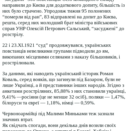
направили до Києва для додаткового допиту, більшість із
них було страчено. Упродовж тижня 95 полонених
“померли від ран”, 83 відправлені на допит до Києва,
решта, серед них молодший брат міністра військових
справ УНР Олексій Петрович Сальський, “засуджені” до
розстрілу.
22 і 23.ХІ.1921 “суд” продовжувався, українських
повстанців невеликими групами підводили до ям,
викопаних місцевими селянами з наказу більшовиків, і
розстрілювали.
За даними, які наводить український історик Роман
Коваль, серед вояків, що загинули під Базаром, були не
лише Українці, а й представники інших народів. Згідно з
анкетами розстріляних, 85,88% з них становили українці,
9,41% —росіяни (це не менше 32 осіб), поляки — 1,47%,
білоруси та євреї — 1,18%, німці — 0,59%.
Червоноармійці під Малими Миньками теж зазнали
значних втрат.
Як свідчать спогади, вони декілька днів возили своїх