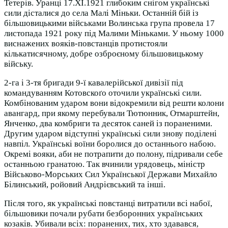
Тетерів. Уранці 17.ХІ.1921 глибоким снігом українські
сили дісталися до села Малі Міньки. Останній бій із
більшовицькими військами Волинська група провела 17
листопада 1921 року під Малими Міньками. У ньому 1000
виснажених вояків-повстанців протистояли
кількатисячному, добре озброєному більшовицькому
війську.
2-га і 3-тя бригади 9-ї кавалерійської дивізії під
командуванням Котовскоґо оточили українські сили.
Комбінованим ударом вони відокремили від решти колони
авангард, при якому перебували Тютюнник, Отмарштейн,
Янченко, два комбриги та десяток саней із пораненими.
Другим ударом відступні українські сили знову поділені
навпіл. Українські воїни боролися до останнього набою.
Окремі вояки, аби не потрапити до полону, підривали себе
останньою гранатою. Так вчинили урядовець, міністр
Військово-Морських Сил Української Держави Михайло
Білинський, ройовий Андрієвський та інші.
Після того, як українські повстанці витратили всі набої,
більшовики почали рубати безборонних українських
козаків. Убивали всіх: поранених, тих, хто здавався,