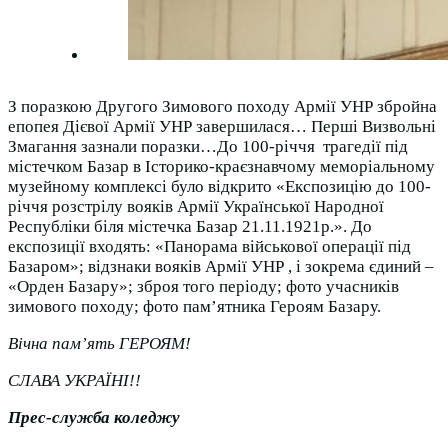
З поразкою Другого Зимового походу Армії УНР збройна
епопея Дієвої Армії УНР завершилася… Перші Визвольні
Змагання зазнали поразки…До 100-річчя трагедії під
містечком Базар в Історико-краєзнавчому меморіальному
музейному комплексі було відкрито «Експозицію до 100-
річчя розстрілу вояків Армії Української Народної
Республіки біля містечка Базар 21.11.1921р.». До
експозиції входять: «Панорама військової операції під
Базаром»; відзнаки вояків Армії УНР , і зокрема єдиний –
«Орден Базару»; зброя того періоду; фото учасників
зимового походу; фото пам’ятника Героям Базару.
Вічна пам’ять ГЕРОЯМ!
СЛАВА УКРАЇНІ!!
Прес-служба коледжу