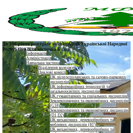
До 100-річчя розстрілу вояків Армії Української Народної
Структура
Республіки біля містечка Базар
Інформація
Адміністрація
Навчальна частина
Відділення коледжу
Циклові комісії
ЦК лісогосподарських та садово-паркових
дисциплін
ЦК інформаційних технологій та
загальноосвітніх дисциплін
ЦК гуманітарних та соціальних дисциплін
Землевпорядних та економічних дисциплін
(G18)
Землевпорядних та економічних дисциплін
(D1,D2)
ЦК механічних, деревообробних та
меблевих дисциплін (H7)
ЦК механічних, деревообробних та