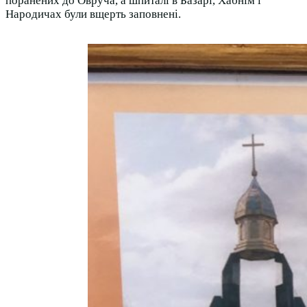
поранених до Овруча, а шпиталі в Базарі, Хабнім і
Народичах були вщерть заповнені.