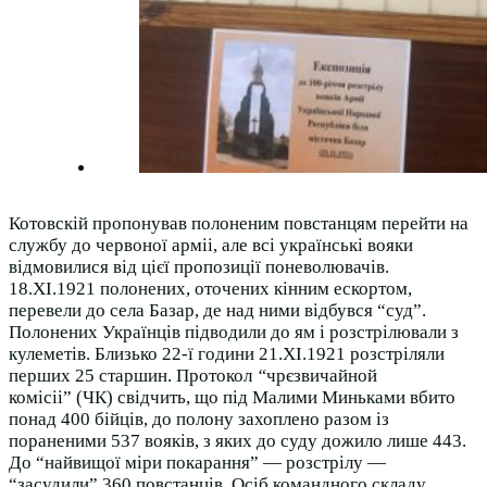
Котовскій пропонував полоненим повстанцям перейти на
службу до червоної арміі, але всі українські вояки
відмовилися від цієї пропозиції поневолювачів.
18.ХІ.1921 полонених, оточених кінним ескортом,
перевели до села Базар, де над ними відбувся “суд”.
Полонених Українців підводили до ям і розстрілювали з
кулеметів. Близько 22-ї години 21.ХІ.1921 розстріляли
перших 25 старшин. Протокол
“
чрєзвичайной
комісіі” (ЧК) свідчить, що під Малими Миньками вбито
понад 400 бійців, до полону захоплено разом із
пораненими 537 вояків, з яких до суду дожило лише 443.
До “найвищої міри покарання” — розстрілу —
“засудили” 360 повстанців. Осіб командного складу