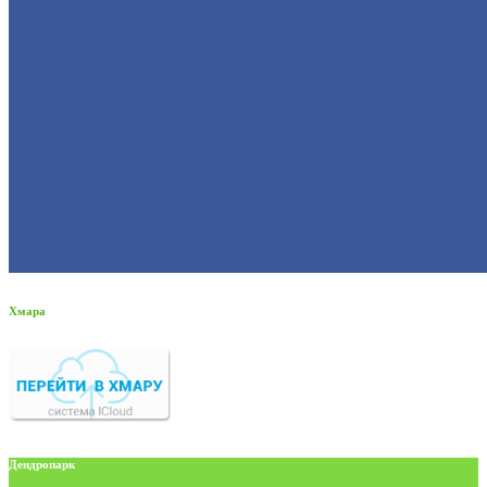
Хмара
Дендропарк