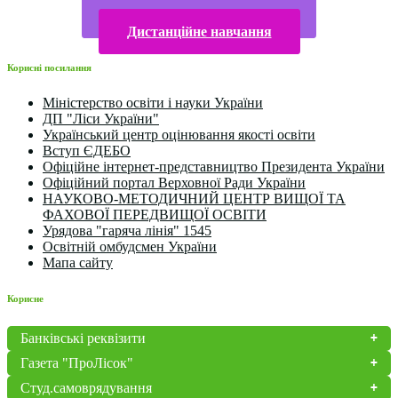
Конкурси та олімпіади 2024
Дистанційне навчання
Корисні посилання
Міністерство освіти і науки України
ДП "Ліси України"
Український центр оцінювання якості освіти
Вступ ЄДЕБО
Офіційне інтернет-представництво Президента України
Офіційний портал Верховної Ради України
НАУКОВО-МЕТОДИЧНИЙ ЦЕНТР ВИЩОЇ ТА
ФАХОВОЇ ПЕРЕДВИЩОЇ ОСВІТИ
Урядова "гаряча лінія" 1545
Освітній омбудсмен України
Мапа сайту
Корисне
Банківські реквізити
Газета "ПроЛісок"
Студ.самоврядування