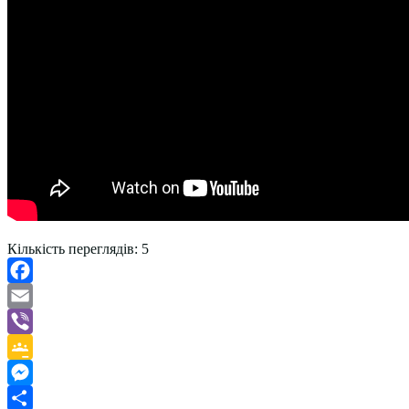
Кількість переглядів:
5
Facebook
Email
Viber
Google
Classroom
Messenger