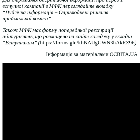
вступної кампанії в МФК переглядайте вкладку
“Публічна інформація – Оприлюднені рішення
приймальної комісії”
Також МФК має форму попередньої реєстрації
абітурієнтів, що розміщено на сайті коледжу у вкладці
“Вступникам” (
https://forms.gle/
khNAUgGWN3hAkRZ96
)
Інформація за матеріалами ОСВІТА.UА