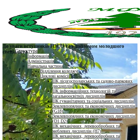
До уваги вступників ПЗСО та з дипломом молодшого
Структура
спеціаліста
Інформація
Адміністрація
Навчальна частина
Відділення коледжу
Циклові комісії
ЦК лісогосподарських та садово-паркових
дисциплін
ЦК інформаційних технологій та
загальноосвітніх дисциплін
ЦК гуманітарних та соціальних дисциплін
Землевпорядних та економічних дисциплін
(G18)
Землевпорядних та економічних дисциплін
(D1,D2)
ЦК механічних, деревообробних та
меблевих дисциплін (H7)
ЦК механічних, деревообробних та