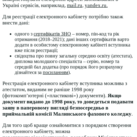
Україні сервісів, наприклад,
mail.ru
,
yandex.ru
.
Для реєстрації електронного кабінету потрібно також
внести дані:
одного з
сертифікатів ЗНО
– номер, пін-код та рік
отримання (2018–2021); дані інших сертифікатів варто
додати в особистому електронному кабінеті вступника
вже після реєстрації;
свідоцтва про повну загальну середню освіту (атестата),
диплома молодшого спеціаліста – серію, номер та
середній бал додатка (про порядок його розрахунку
дізнайтеся за
посиланням
).
Реєстрація електронного кабінету вступника можлива з
атестатом, виданим не раніше 1998 року
(фотокомп’ютерні («пластикові») документи).
Якщо
документ видано до 1998 року, то доведеться подавати
заяву в паперовому вигляді безпосередньо
в
приймальній комісії Малинського фахового коледжу
.
Для того щоб краще ознайомитися з порядком створення
електронного кабінету, можна