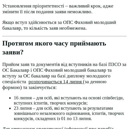
Установлення пріоритетності – важливий крок, адже
змінити її після подання заяви неможливо.
Якщо вступ здійснюється за ОПС Фаховий молодший
бакалавр, то кількість заяв необмежена.
Протягом якого часу приймають
заяви?
Прийом заяв та документів від вступників на базі ПЗСО за
ОС Бакалавр і ОПС Фаховий молодший бакалавр та
вступу за ОС бакалавр на базі диплому молодшого
спеціаліста
розпочинається 14 липня
(за денною
формою) та закінчується:
16 липня – для осіб, які вступають на основі співбесіди,
вступних іспитів, творчих конкурсів;
23 липня – для осіб, які вступають за результатами
зовнішнього незалежного оцінювання, іспитів, творчих
конкурсів, складених із 01 по 13 липня.
Для отримання оперативної інформації про перебіг