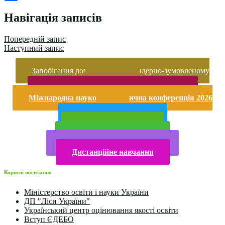
Поділитися
Навігація записів
Попередній запис
Наступний запис
Запобігання домашньому та гендерно-зумовленому
насильству
Безпека життєдіяльності і охорона праці
Міжнародна науково-практична конференція 2026
року
Публічна інформація
Прийом у 2025 році
Електронна бібліотека
Конкурси та олімпіади 2024
Дистанційне навчання
Корисні посилання
Міністерство освіти і науки України
ДП "Ліси України"
Український центр оцінювання якості освіти
Вступ ЄДЕБО