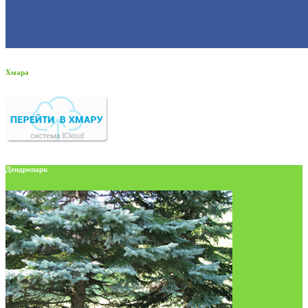
Хмара
Дендропарк