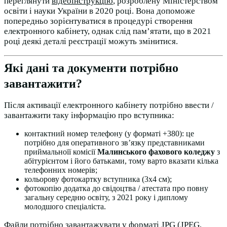
переглянути
відеоінструкцію
, розроблену Міністерством
освіти і науки України в 2020 році. Вона допоможе
попередньо зорієнтуватися в процедурі створення
електронного кабінету, однак слід пам’ятати, що в 2021
році деякі деталі реєстрації можуть змінитися.
Які дані та документи потрібно
завантажити?
Після активації електронного кабінету потрібно ввести /
завантажити таку інформацію про вступника:
контактний номер телефону (у форматі +380): це
потрібно для оперативного зв’язку представниками
приймальноїї комісії
Малинського фахового коледжу
з
абітурієнтом і його батьками, тому варто вказати кілька
телефонних номерів;
кольорову фотокартку вступника (3х4 см);
фотокопію додатка до свідоцтва / атестата про повну
загальну середню освіту, з 2021 року і диплому
молодшого спеціаліста.
Файли потрібно завантажувати у форматі JPG (JPEG,