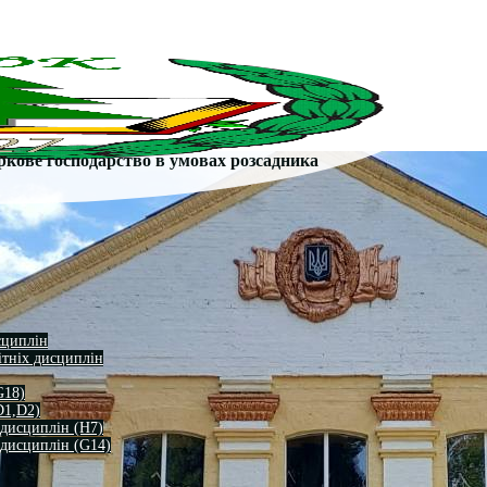
ркове господарство в умовах розсадника
сциплін
ітніх дисциплін
G18)
D1,D2)
 дисциплін (H7)
 дисциплін (G14)