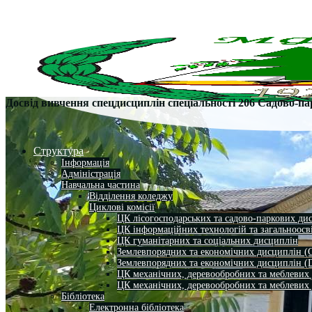
Досвід вивчення спецдисциплін спеціальності 206 Садово-па
Структура
Інформація
Адміністрація
Навчальна частина
Відділення коледжу
Циклові комісії
ЦК лісогосподарських та садово-паркових ди
ЦК інформаційних технологій та загальноосв
ЦК гуманітарних та соціальних дисциплін
Землевпорядних та економічних дисциплін (
Землевпорядних та економічних дисциплін (
ЦК механічних, деревообробних та меблевих
ЦК механічних, деревообробних та меблевих
Бібліотека
Електронна бібліотека