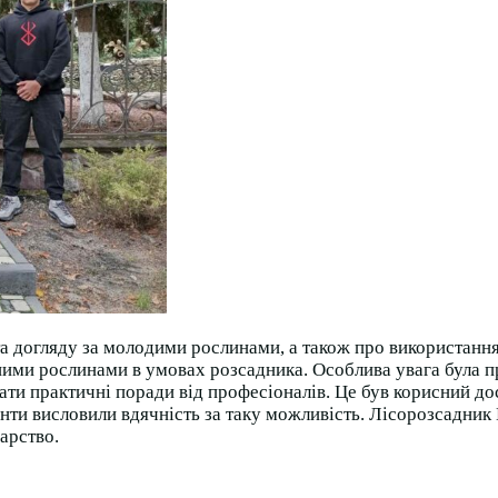
та догляду за молодими рослинами, а також про використанн
ми рослинами в умовах розсадника. Особлива увага була при
ати практичні поради від професіоналів. Це був корисний дос
денти висловили вдячність за таку можливість. Лісорозсадн
арство.