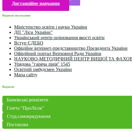
Дистанційне навчання
Корисні посилання
Міністерство освіти і науки України
ДП "Ліси України"
Український центр оцінювання якості освіти
Вступ ЄДЕБО
Офіційне інтернет-представництво Президента України
Офіційний портал Верховної Ради України
НАУКОВО-МЕТОДИЧНИЙ ЦЕНТР ВИЩОЇ ТА ФАХОВ
Урядова "гаряча лінія" 1545
Освітній омбудсмен України
Мапа сайту
Корисне
Банківські реквізити
Газета "ПроЛісок"
Студ.самоврядування
Постанова