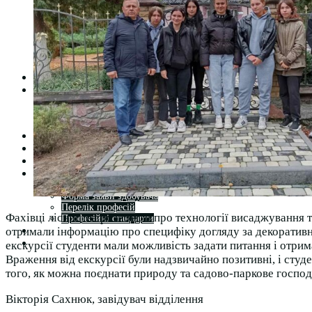
Студентська рада
Документація. Карантин
Документація. Воєнний стан
Центр кар’єри та працевлаштування
Центр дуальної освіти
Неформальна та інформальна освіта
Вступникам
Міжнародне співробітництво
Міжнародне співробітництво для викладачів
Міжнародне співробітництво для студентів
Угоди та договори
Вісник
Контакти
Публічність
Кваліфікаційний центр МФК
Нормативно-правова база
Форма заяви здобувача
Перелік професій
Фахівці лісництва розповіли про технології висаджування 
Професійні стандарти
Майстри сервісних центрів
отримали інформацію про специфіку догляду за декоративни
Про формальну, неформальну та інформальну освіту
екскурсії студенти мали можливість задати питання і отрим
Враження від екскурсії були надзвичайно позитивні, і сту
того, як можна поєднати природу та садово-паркове господ
Вікторія Сахнюк, завідувач відділення