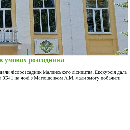
в умовах розсадника
дали лісорозсадник Малинського лісництва. Екскурсія дала
па ЗБ41 на чолі з Матющенком А.М. мали змогу побачити