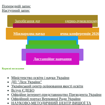
Попередній запис
Наступний запис
Запобігання домашньому та гендерно-зумовленому
насильству
Безпека життєдіяльності і охорона праці
Міжнародна науково-практична конференція 2026
року
Публічна інформація
Прийом у 2025 році
Електронна бібліотека
Конкурси та олімпіади 2024
Дистанційне навчання
Корисні посилання
Міністерство освіти і науки України
ДП "Ліси України"
Український центр оцінювання якості освіти
Вступ ЄДЕБО
Офіційне інтернет-представництво Президента України
Офіційний портал Верховної Ради України
НАУКОВО-МЕТОДИЧНИЙ ЦЕНТР ВИЩОЇ ТА