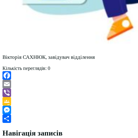
Вікторія САХНЮК, завідувач відділення
Кількість переглядів:
0
Facebook
Email
Viber
Google
Classroom
Messenger
Поділитися
Навігація записів