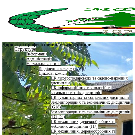
Дорога до професії починається зі школи
Структура
Інформація
Адміністрація
Навчальна частина
Відділення коледжу
Циклові комісії
ЦК лісогосподарських та садово-паркових
дисциплін
ЦК інформаційних технологій та
загальноосвітніх дисциплін
ЦК гуманітарних та соціальних дисциплін
Землевпорядних та економічних дисциплін
(G18)
Землевпорядних та економічних дисциплін
(D1,D2)
ЦК механічних, деревообробних та
меблевих дисциплін (H7)
ЦК механічних, деревообробних та