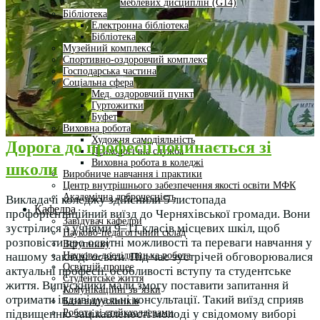
меблевих дисциплін (G14)
Бібліотека
Електронна бібліотека
Бібліотека
Музейний комплекс
Спортивно-оздоровчий комплекс
Господарська частина
Соціальна сфера
Мед. оздоровчий пункт
Гуртожитки
Буфет
Виховна робота
Художня самодіяльність
Дорога до професії починається зі
Психологічна служба
Виховна робота в коледжі
школи
Виробниче навчання і практики
Центр внутрішнього забезпечення якості освіти МФК
Академічна доброчесність
Викладачі коледжу здійснили 5 листопада
Кафедра
профорієнтаційний виїзд до Черняхівської громади. Вони
Завідувач кафедри
зустрілися з учнями 9–11 класів місцевих шкіл, щоб
Науково-педагогічний склад
розповісти про освітні можливості та переваги навчання у
Вступнику
Науково-дослідницька робота
нашому закладі освіти. Під час зустрічей обговорювалися
Освітній процес
актуальні професії, особливості вступу та студентське
Студентське життя
життя. Випускники мали змогу поставити запитання й
Комунікаційні зв’язки
отримати індивідуальні консультації. Такий виїзд сприяв
База випускників
Робота зі стейкхолдерами
підвищенню зацікавленості молоді у свідомому виборі