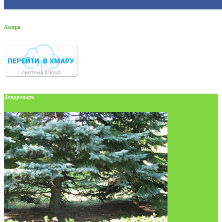
Хмара
Дендропарк