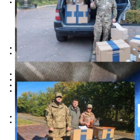
Студентам
Денна форма навчання
Заочна форма навчання
Студентська рада
Документація. Карантин
Документація. Воєнний стан
Центр кар’єри та працевлаштування
Центр дуальної освіти
Неформальна та інформальна освіта
Вступникам
Міжнародне співробітництво
Міжнародне співробітництво для викладачів
Міжнародне співробітництво для студентів
Угоди та договори
Вісник
Контакти
Публічність
Кваліфікаційний центр МФК
Нормативно-правова база
Форма заяви здобувача
Перелік професій
Професійні стандарти
Майстри сервісних центрів
Про формальну, неформальну та інформальну освіту