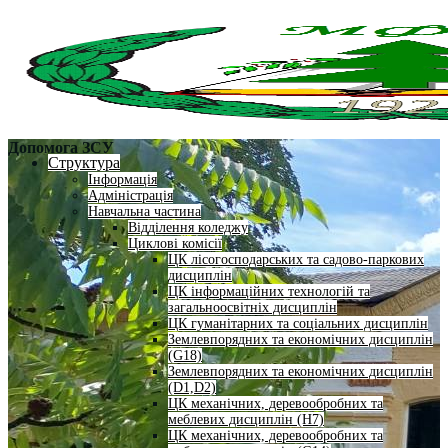
Допомога ЗСУ
Структура
Інформація
Адміністрація
Навчальна частина
Відділення коледжу
Циклові комісії
ЦК лісогосподарських та садово-паркових
дисциплін
ЦК інформаційних технологій та
загальноосвітніх дисциплін
ЦК гуманітарних та соціальних дисциплін
Землевпорядних та економічних дисциплін
(G18)
Землевпорядних та економічних дисциплін
(D1,D2)
ЦК механічних, деревообробних та
меблевих дисциплін (H7)
ЦК механічних, деревообробних та