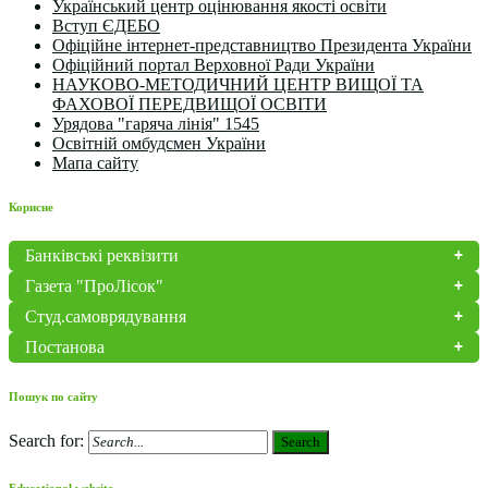
Український центр оцінювання якості освіти
Вступ ЄДЕБО
Офіційне інтернет-представництво Президента України
Офіційний портал Верховної Ради України
НАУКОВО-МЕТОДИЧНИЙ ЦЕНТР ВИЩОЇ ТА
ФАХОВОЇ ПЕРЕДВИЩОЇ ОСВІТИ
Урядова "гаряча лінія" 1545
Освітній омбудсмен України
Мапа сайту
Корисне
Банківські реквізити
Газета "ПроЛісок"
Студ.самоврядування
Постанова
Пошук по сайту
Search for:
Search
Educational website