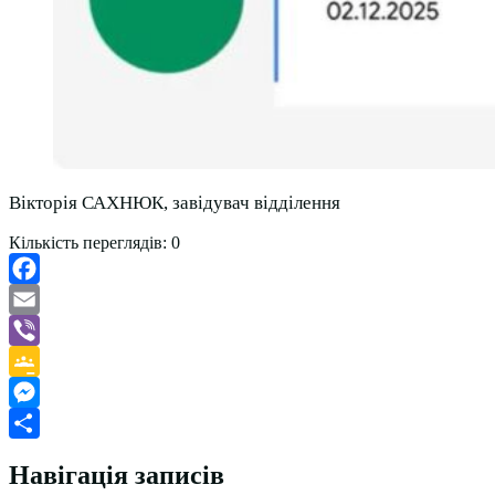
Вікторія САХНЮК, завідувач відділення
Кількість переглядів:
0
Facebook
Email
Viber
Google
Classroom
Messenger
Поділитися
Навігація записів