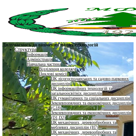
Долучаємось до вивчення нових технологій
Структура
Інформація
Адміністрація
Навчальна частина
Відділення коледжу
Циклові комісії
ЦК лісогосподарських та садово-паркових
дисциплін
ЦК інформаційних технологій та
загальноосвітніх дисциплін
ЦК гуманітарних та соціальних дисциплін
Землевпорядних та економічних дисциплін
(G18)
Землевпорядних та економічних дисциплін
(D1,D2)
ЦК механічних, деревообробних та
меблевих дисциплін (H7)
ЦК механічних, деревообробних та