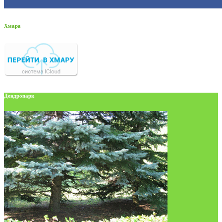
Хмара
Дендропарк