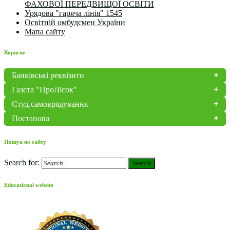
ФАХОВОЇ ПЕРЕДВИЩОЇ ОСВІТИ
Урядова "гаряча лінія" 1545
Освітній омбудсмен України
Мапа сайту
Корисне
Банківські реквізити
Газета "ПроЛісок"
Студ.самоврядування
Постанова
Пошук по сайту
Search for:
Search
Educational website