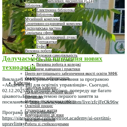
меблевих дисциплін (G14)
Бібліотека
Електронна бібліотека
Бібліотека
Музейний комплекс
Спортивно-оздоровчий комплекс
Господарська частина
Соціальна сфера
Мед. оздоровчий пункт
Гуртожитки
Буфет
Виховна робота
Художня самодіяльність
Долучаємось до вивчення нових
Психологічна служба
Виховна робота в коледжі
технологій
Виробниче навчання і практики
Центр внутрішнього забезпечення якості освіти МФК
Академічна доброчесність
Викладачі МФК розпочали навчання за програмою
Кафедра
«Академія ШІ для освітніх управлінців». Сьогодні,
Завідувач кафедри
02.12.2025 був перший вебінар, попереду ще багато
Науково-педагогічний склад
цікавого. Більше за темою першого заняття за
Вступнику
Науково-дослідницька робота
посиланням:
https://www.youtube.com/live/zfcjFeOk96w
Освітній процес
Студентське життя
Програма за посиланням:
Комунікаційні зв’язки
https://sites.google.com/beetroot.academy/ai-osvtitni-
База випускників
upravlintsy/
Робота зі стейкхолдерами