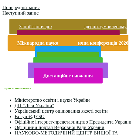
Попередній запис
Наступний запис
Запобігання домашньому та гендерно-зумовленому
насильству
Безпека життєдіяльності і охорона праці
Міжнародна науково-практична конференція 2026
року
Публічна інформація
Прийом у 2025 році
Електронна бібліотека
Конкурси та олімпіади 2024
Дистанційне навчання
Корисні посилання
Міністерство освіти і науки України
ДП "Ліси України"
Український центр оцінювання якості освіти
Вступ ЄДЕБО
Офіційне інтернет-представництво Президента України
Офіційний портал Верховної Ради України
НАУКОВО-МЕТОДИЧНИЙ ЦЕНТР ВИЩОЇ ТА