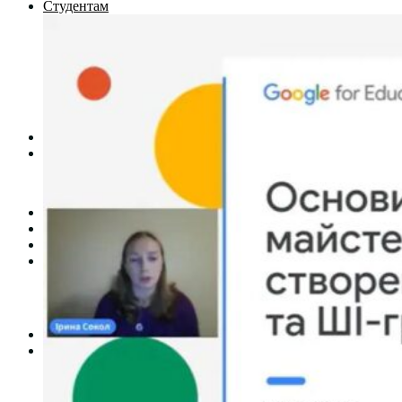
Студентам
Денна форма навчання
Заочна форма навчання
Студентська рада
Документація. Карантин
Документація. Воєнний стан
Центр кар’єри та працевлаштування
Центр дуальної освіти
Неформальна та інформальна освіта
Вступникам
Міжнародне співробітництво
Міжнародне співробітництво для викладачів
Міжнародне співробітництво для студентів
Угоди та договори
Вісник
Контакти
Публічність
Кваліфікаційний центр МФК
Нормативно-правова база
Форма заяви здобувача
Перелік професій
Професійні стандарти
Майстри сервісних центрів
Про формальну, неформальну та інформальну освіту