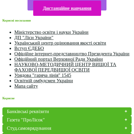
Конкурси та олімпіади 2024
Дистанційне навчання
Корисні посилання
Міністерство освіти і науки України
ДП "Ліси України"
Український центр оцінювання якості освіти
Вступ ЄДЕБО
Офіційне інтернет-представництво Президента України
Офіційний портал Верховної Ради України
НАУКОВО-МЕТОДИЧНИЙ ЦЕНТР ВИЩОЇ ТА
ФАХОВОЇ ПЕРЕДВИЩОЇ ОСВІТИ
Урядова "гаряча лінія" 1545
Освітній омбудсмен України
Мапа сайту
Корисне
Банківські реквізити
Газета "ПроЛісок"
Студ.самоврядування