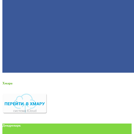
Хмара
Дендропарк