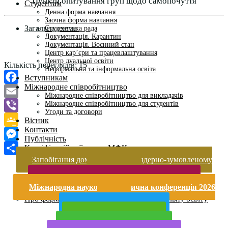
Пункти опитування груп щодо самопочуття
Студентам
Денна форма навчання
Заочна форма навчання
Загальна схема
Студентська рада
Документація. Карантин
Документація. Воєнний стан
Центр кар’єри та працевлаштування
Центр дуальної освіти
Кількість переглядів:
15
Неформальна та інформальна освіта
Вступникам
Міжнародне співробітництво
Facebook
Міжнародне співробітництво для викладачів
Міжнародне співробітництво для студентів
Email
Угоди та договори
Viber
Вісник
Контакти
Google
Публічність
Кваліфікаційний центр МФК
Classroom
Messenger
Нормативно-правова база
Запобігання домашньому та гендерно-зумовленому
Поділитися
Форма заяви здобувача
насильству
Перелік професій
Безпека життєдіяльності і охорона праці
Професійні стандарти
Міжнародна науково-практична конференція 2026
Майстри сервісних центрів
року
Про формальну, неформальну та інформальну освіту
Публічна інформація
Прийом у 2025 році
Електронна бібліотека