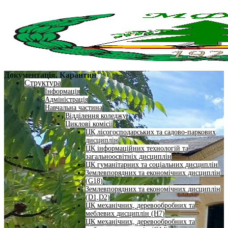
Документація. Карантин
Структура
Інформація
Адміністрація
Навчальна частина
Відділення коледжу
Циклові комісії
ЦК лісогосподарських та садово-паркових
дисциплін
ЦК інформаційних технологій та
загальноосвітніх дисциплін
ЦК гуманітарних та соціальних дисциплін
Землевпорядних та економічних дисциплін
(G18)
Землевпорядних та економічних дисциплін
(D1,D2)
ЦК механічних, деревообробних та
меблевих дисциплін (H7)
ЦК механічних, деревообробних та