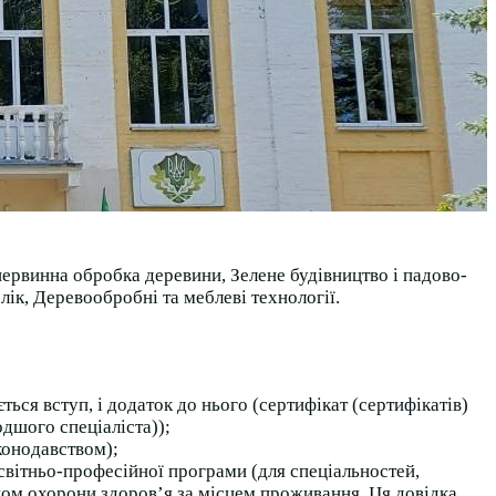
первинна обробка деревини, Зелене будівництво і падово-
ік, Деревообробні та меблеві технології.
ться вступ, і додаток до нього (сертифікат (сертифікатів)
дшого спеціаліста));
конодавством);
освітньо-професійної програми (для спеціальностей,
аном охорони здоров’я за місцем проживання. Ця довідка