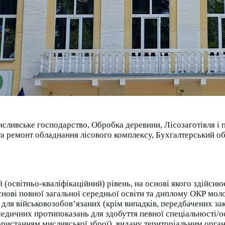
исливське господарство, Обробка деревини, Лісозаготівля і 
а ремонт обладнання лісового комплексу, Бухгалтерський обл
(освітньо-кваліфікаційний) рівень, на основі якого здійснює
нові повної загальної середньої освіти та диплому ОКР моло
 для військовозобов’язаних (крім випадків, передбачених за
 медичних протипоказань для здобуття певної спеціальності/
користанням мисливської зброї), видану територіальним орг