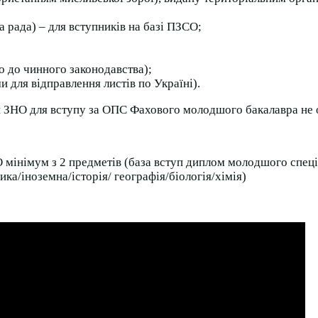
ка рада) – для вступників на базі ПЗСО;
о до чинного законодавства);
и для відправлення листів по Україні).
 ЗНО для вступу за ОПС Фахового молодшого бакалавра не 
 мінімум з 2 предметів (база вступ диплом молодшого спеціал
ка/іноземна/історія/ географія/біологія/хімія)