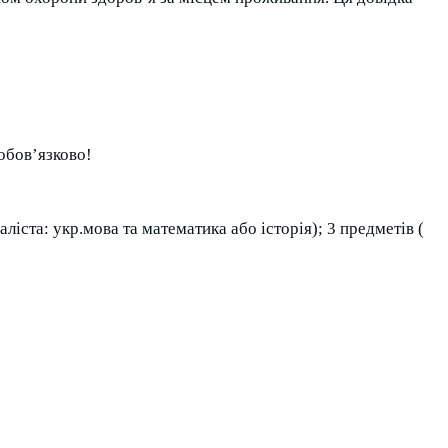
обов’язково!
іста: укр.мова та математика або історія); 3 предметів (