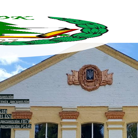
сциплін
ітніх дисциплін
G18)
D1,D2)
 дисциплін (H7)
 дисциплін (G14)