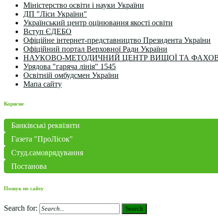
Міністерство освіти і науки України
ДП "Ліси України"
Український центр оцінювання якості освіти
Вступ ЄДЕБО
Офіційне інтернет-представництво Президента України
Офіційний портал Верховної Ради України
НАУКОВО-МЕТОДИЧНИЙ ЦЕНТР ВИЩОЇ ТА ФАХОВ
Урядова "гаряча лінія" 1545
Освітній омбудсмен України
Мапа сайту
Корисне
Банківські реквізити
Газета "ПроЛісок"
Студ.самоврядування
Постанова
Пошук по сайту
Search for:
Search