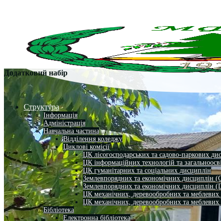
Додатковий набір
Структура
Інформація
Адміністрація
Навчальна частина
Відділення коледжу
Циклові комісії
ЦК лісогосподарських та садово-паркових ди
ЦК інформаційних технологій та загальноосв
ЦК гуманітарних та соціальних дисциплін
Землевпорядних та економічних дисциплін (
Землевпорядних та економічних дисциплін (
ЦК механічних, деревообробних та меблевих
ЦК механічних, деревообробних та меблевих
Бібліотека
Електронна бібліотека