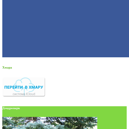
Хмара
Дендропарк