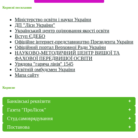
Корисні посилання
Міністерство освіти і науки України
ДП "Ліси України"
Український центр оцінювання якості освіти
Вступ ЄДЕБО
Офіційне інтернет-представництво Президента України
Офіційний портал Верховної Ради України
НАУКОВО-МЕТОДИЧНИЙ ЦЕНТР ВИЩОЇ ТА
ФАХОВОЇ ПЕРЕДВИЩОЇ ОСВІТИ
Урядова "гаряча лінія" 1545
Освітній омбудсмен України
Мапа сайту
Корисне
Банківські реквізити
Газета "ПроЛісок"
Студ.самоврядування
Постанова