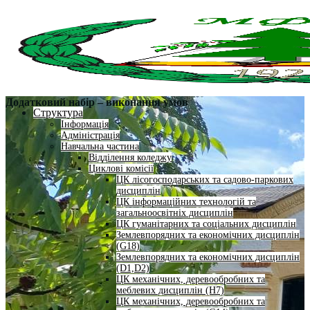
Додатковий набір – виконання умов
Структура
Інформація
Адміністрація
Навчальна частина
Відділення коледжу
Циклові комісії
ЦК лісогосподарських та садово-паркових
дисциплін
ЦК інформаційних технологій та
загальноосвітніх дисциплін
ЦК гуманітарних та соціальних дисциплін
Землевпорядних та економічних дисциплін
(G18)
Землевпорядних та економічних дисциплін
(D1,D2)
ЦК механічних, деревообробних та
меблевих дисциплін (H7)
ЦК механічних, деревообробних та